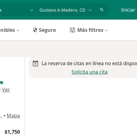
dad, enfermedad o nombre
p. ej. Guadalajara
Iniciar
nibles
Seguro
Más filtros
La reserva de citas en línea no está dispo
Solicita una cita
·
Ver
o del Hospital Angeles Lindavista), Gustavo A Madero
•
Mapa
$1,750