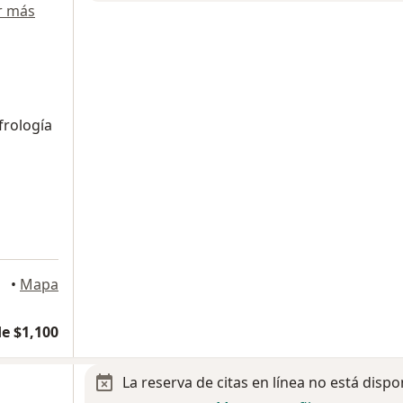
r más
frología
a
•
Mapa
e $1,100
La reserva de citas en línea no está dispo