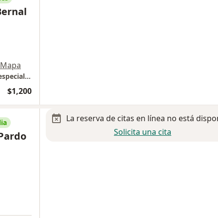
Bernal
Mapa
Consultorio Privado Dra Montserrat Bernal especialista en Medicina Interna
$1,200
La reserva de citas en línea no está dispo
ia
Solicita una cita
 Pardo