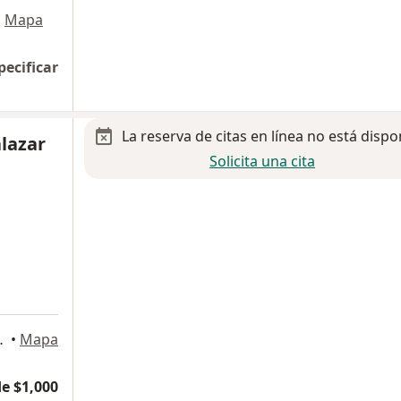
•
Mapa
pecificar
La reserva de citas en línea no está dispo
alazar
Solicita una cita
a
ipe de Jesús, Ciudad de México
•
Mapa
e $1,000