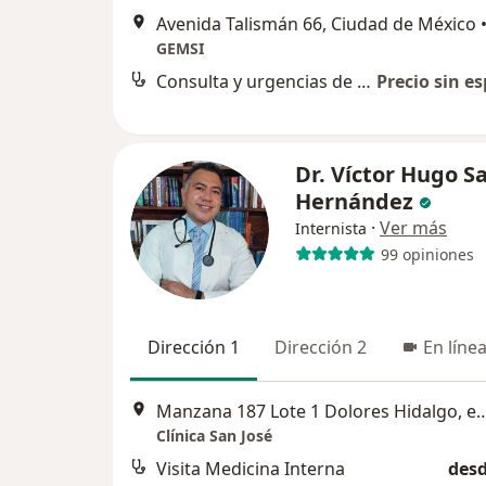
Avenida Talismán 66, Ciudad de México
GEMSI
Consulta y urgencias de medicina interna
Precio sin es
Dr. Víctor Hugo S
Hernández
·
Ver más
Internista
99 opiniones
Dirección 1
Dirección 2
En líne
Manzana 187 Lote 1 Dolores Hidalgo, esquina con, Huiloapan, San Fel
Clínica San José
Visita Medicina Interna
desd