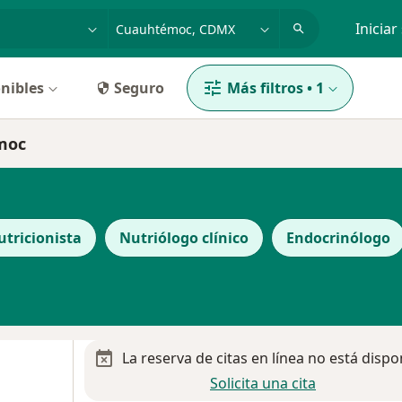
dad, enfermedad o nombre
p. ej. Guadalajara
Iniciar
nibles
Seguro
Más filtros
•
1
émoc
utricionista
Nutriólogo clínico
Endocrinólogo
La reserva de citas en línea no está dispo
Solicita una cita