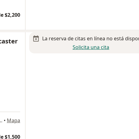
e $2,200
La reserva de citas en línea no está dispo
caster
Solicita una cita
interior 407, Cuauhtémoc
•
Mapa
e $1,500