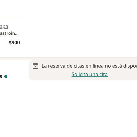
apa
CISO. Clínica de Obesidad y Enfermedades Gastrointestinales. Hospital Ángeles México.
$900
La reserva de citas en línea no está dispo
Solicita una cita
as