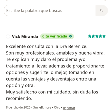
Busca en opiniones
Vick Miranda
Cita verificada
V
Excelente consulta con la Dra Berenice.
Son muy profesionales, amables y buena vibra.
Te explican muy claro el problema y/o
tratamiento a llevar, ademas de proporcionarte
opciones y sugerirte lo mejor, tomando en
cuenta las ventajas y desventajas entre una
opción y otra.
Muy satisfecho con mi cuidado, sin duda los
recomiendo.
en opinión del usuario Vick Mirand
8 de julio de 2026
•
SmileB.more
•
Otro
•
Reportar