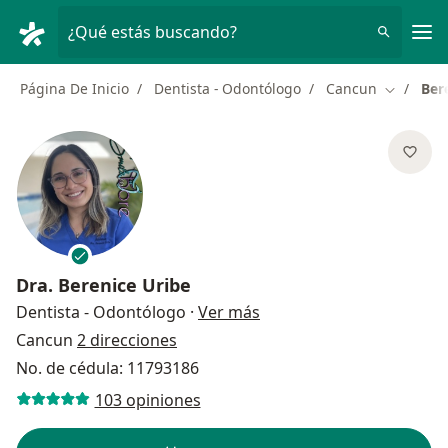
Men
¿Qué estás buscando?
Página De Inicio
Dentista - Odontólogo
Cancun
Ber
Cambiar 
Dra.
Berenice Uribe
sobre las especializacion
Dentista - Odontólogo
·
Ver más
Cancun
2 direcciones
No. de cédula: 11793186
103 opiniones