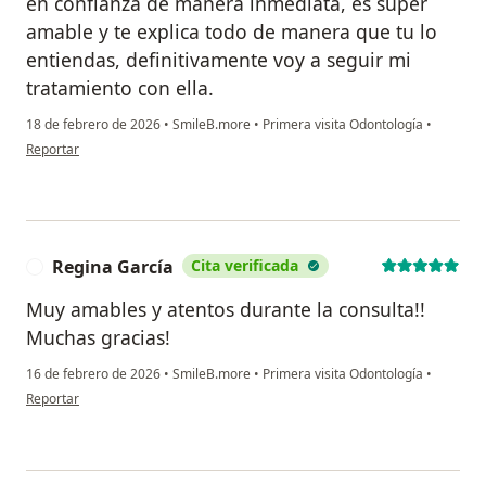
en confianza de manera inmediata, es super
amable y te explica todo de manera que tu lo
entiendas, definitivamente voy a seguir mi
tratamiento con ella.
18 de febrero de 2026
•
SmileB.more
•
Primera visita Odontología
•
en opinión del usuario Stefany Balbino
Reportar
Regina García
Cita verificada
R
Muy amables y atentos durante la consulta!!
Muchas gracias!
16 de febrero de 2026
•
SmileB.more
•
Primera visita Odontología
•
en opinión del usuario Regina García
Reportar