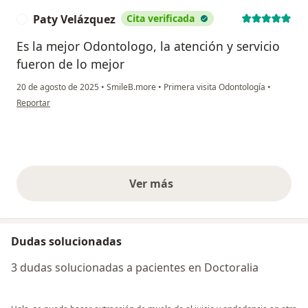
Paty Velázquez
Cita verificada
P
Es la mejor Odontologo, la atención y servicio
fueron de lo mejor
20 de agosto de 2025
•
SmileB.more
•
Primera visita Odontología
•
en opinión del usuario Paty Velázquez
Reportar
Ver más
opiniones anteriores
Dudas solucionadas
3 dudas solucionadas a pacientes en Doctoralia