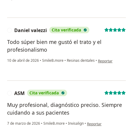
Daniel valezzi
Cita verificada
D
Todo súper bien me gustó el trato y el
profesionalismo
en opinión del usuari
10 de abril de 2026
•
SmileB.more
•
Resinas dentales
•
Reportar
ASM
Cita verificada
A
Muy profesional, diagnóstico preciso. Siempre
cuidando a sus pacientes
en opinión del usuario ASM
7 de marzo de 2026
•
SmileB.more
•
Invisalign
•
Reportar