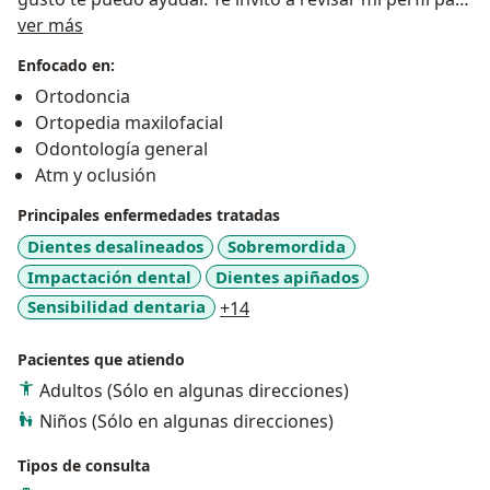
Sobre mí
que conozcas los servicios que puedo brindar.
ver más
Enfocado en:
Ortodoncia
Ortopedia maxilofacial
Odontología general
Atm y oclusión
Principales enfermedades tratadas
Dientes desalineados
Sobremordida
Impactación dental
Dientes apiñados
a11y_sr_more_diseases
Sensibilidad dentaria
+14
Pacientes que atiendo
Adultos (Sólo en algunas direcciones)
Niños (Sólo en algunas direcciones)
Tipos de consulta