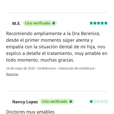
M.E.
Cita verificada
M
Recomiendo ampliamente a la Dra Berenice,
desde el primer momento súper atenta y
empatía con la situación dental de mi hija, nos
explico a detalle el tratamiento, muy amable en
todo momento, muchas gracias.
24 de mayo de 2026
•
SmileB.more
•
Valoración de ortodoncia
•
en opinión del usuario M.E.
Reportar
Nancy Lopez
Cita verificada
N
Doctores muy amables