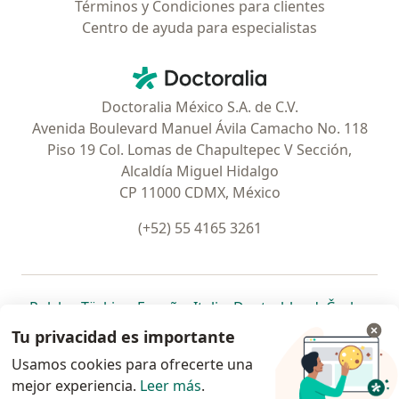
Términos y Condiciones para clientes
Centro de ayuda para especialistas
Contacto
Doctoralia - Página de inicio
Doctoralia México S.A. de C.V.
Avenida Boulevard Manuel Ávila Camacho No. 118
Piso 19 Col. Lomas de Chapultepec V Sección,
Alcaldía Miguel Hidalgo
CP 11000 CDMX, México
(+52) 55 4165 3261
se abre en una nueva pestaña
se abre en una nueva pestaña
se abre en una nueva pestaña
se abre en una nueva pes
se abre en 
se a
Polska
,
Türkiye
,
España
,
Italia
,
Deutschland
,
Česko
,
se abre en una nueva pestaña
se abre en una nueva pestaña
se abre en una nueva pestaña
se abre en una nueva p
se abre en 
se abr
Portugal
,
México
,
Chile
,
Brasil
,
Argentina
,
Perú
,
Tu privacidad es importante
se abre en una nueva pe
Colombia
Usamos cookies para ofrecerte una
mejor experiencia.
www.doctoralia.com.mx © 2026 - Encuentra tu
Leer más
.