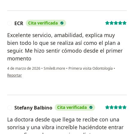
ECR
Cita verificada
E
Excelente servicio, amabilidad, explica muy
bien todo lo que se realiza así como el plan a
seguir. Me hizo sentir cómodo desde el primer
momento
4 de marzo de 2026
•
SmileB.more
•
Primera visita Odontología
•
en opinión del usuario ECR
Reportar
Stefany Balbino
Cita verificada
S
La doctora desde que llega te recibe con una
sonrisa y una vibra increíble haciéndote entrar