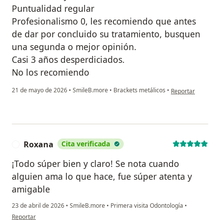
Puntualidad regular
Profesionalismo 0, les recomiendo que antes
de dar por concluido su tratamiento, busquen
una segunda o mejor opinión.
Casi 3 años desperdiciados.
No los recomiendo
en opinión del us
21 de mayo de 2026
•
SmileB.more
•
Brackets metálicos
•
Reportar
Roxana
Cita verificada
R
¡Todo súper bien y claro! Se nota cuando
alguien ama lo que hace, fue súper atenta y
amigable
23 de abril de 2026
•
SmileB.more
•
Primera visita Odontología
•
en opinión del usuario Roxana
Reportar