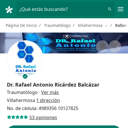
Men
¿Qué estás buscando?
Página De Inicio
Traumatólogo
Villahermosa
Rafael
Cambiar de 
Dr.
Rafael Antonio Ricárdez Balcázar
sobre las especializaciones
Traumatólogo
·
Ver más
Villahermosa
1 dirección
No. de cédula: 4989356 10127825
53 opiniones