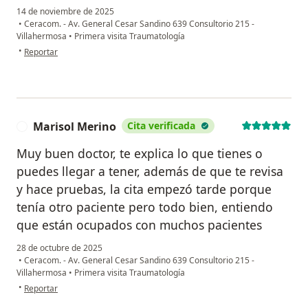
14 de noviembre de 2025
•
Ceracom. - Av. General Cesar Sandino 639 Consultorio 215 -
Villahermosa
•
Primera visita Traumatología
en opinión del usuario aldo manuel prado garcia
•
Reportar
Marisol Merino
Cita verificada
M
Muy buen doctor, te explica lo que tienes o
puedes llegar a tener, además de que te revisa
y hace pruebas, la cita empezó tarde porque
tenía otro paciente pero todo bien, entiendo
que están ocupados con muchos pacientes
28 de octubre de 2025
•
Ceracom. - Av. General Cesar Sandino 639 Consultorio 215 -
Villahermosa
•
Primera visita Traumatología
en opinión del usuario Marisol Merino
•
Reportar