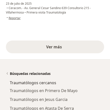
23 de julio de 2025
•
Ceracom. - Av. General Cesar Sandino 639 Consultorio 215 -
Villahermosa
•
Primera visita Traumatología
en opinión del usuario HFF
•
Reportar
Ver más
opiniones anteriores
Búsquedas relacionadas
Traumatólogos cercanos
Traumatólogos en Primero De Mayo
Traumatólogos en Jesus Garcia
Traumatólogos en Atasta De Serra