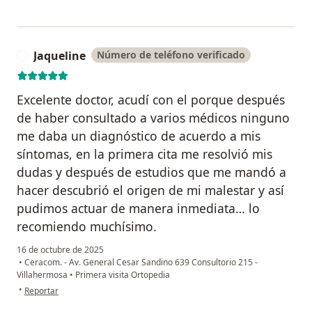
Jaqueline
Número de teléfono verificado
J
Excelente doctor, acudí con el porque después
de haber consultado a varios médicos ninguno
me daba un diagnóstico de acuerdo a mis
síntomas, en la primera cita me resolvió mis
dudas y después de estudios que me mandó a
hacer descubrió el origen de mi malestar y así
pudimos actuar de manera inmediata… lo
recomiendo muchísimo.
16 de octubre de 2025
•
Ceracom. - Av. General Cesar Sandino 639 Consultorio 215 -
Villahermosa
•
Primera visita Ortopedia
en opinión del usuario Jaqueline
•
Reportar