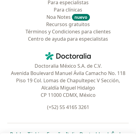
Para especialistas
Para clínicas
Noa Notes
nuevo
Recursos gratuitos
Términos y Condiciones para clientes
Centro de ayuda para especialistas
Contacto
Doctoralia - Página de inicio
Doctoralia México S.A. de C.V.
Avenida Boulevard Manuel Ávila Camacho No. 118
Piso 19 Col. Lomas de Chapultepec V Sección,
Alcaldía Miguel Hidalgo
CP 11000 CDMX, México
(+52) 55 4165 3261
se abre en una nueva pestaña
se abre en una nueva pestaña
se abre en una nueva pestaña
se abre en una nueva pes
se abre en 
se a
Polska
,
Türkiye
,
España
,
Italia
,
Deutschland
,
Česko
,