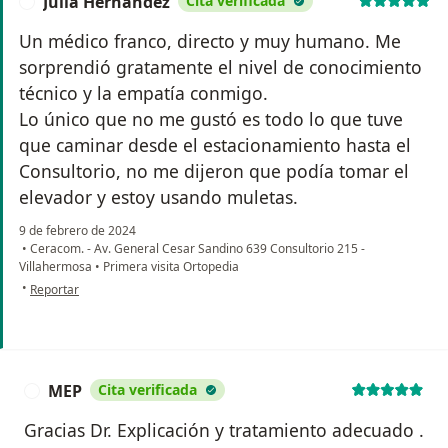
Julia Hernández
Cita verificada
J
Un médico franco, directo y muy humano. Me
sorprendió gratamente el nivel de conocimiento
técnico y la empatía conmigo.
Lo único que no me gustó es todo lo que tuve
que caminar desde el estacionamiento hasta el
Consultorio, no me dijeron que podía tomar el
elevador y estoy usando muletas.
9 de febrero de 2024
•
Ceracom. - Av. General Cesar Sandino 639 Consultorio 215 -
Villahermosa
•
Primera visita Ortopedia
en opinión del usuario Julia Hernández
•
Reportar
MEP
Cita verificada
M
Gracias Dr. Explicación y tratamiento adecuado .