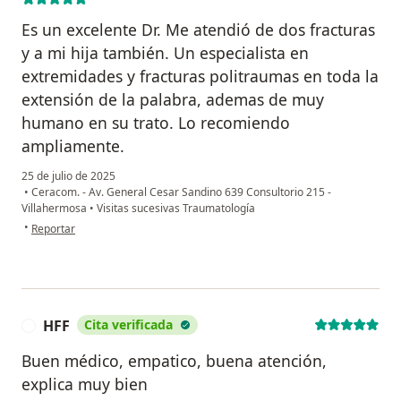
Es un excelente Dr. Me atendió de dos fracturas
y a mi hija también. Un especialista en
extremidades y fracturas politraumas en toda la
extensión de la palabra, ademas de muy
humano en su trato. Lo recomiendo
ampliamente.
25 de julio de 2025
•
Ceracom. - Av. General Cesar Sandino 639 Consultorio 215 -
Villahermosa
•
Visitas sucesivas Traumatología
en opinión del usuario Jorán Contreras Ruiz
•
Reportar
HFF
Cita verificada
H
Buen médico, empatico, buena atención,
explica muy bien