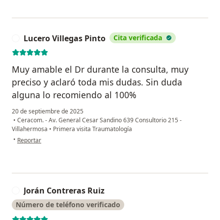
Lucero Villegas Pinto
Cita verificada
L
Muy amable el Dr durante la consulta, muy
preciso y aclaró toda mis dudas. Sin duda
alguna lo recomiendo al 100%
20 de septiembre de 2025
•
Ceracom. - Av. General Cesar Sandino 639 Consultorio 215 -
Villahermosa
•
Primera visita Traumatología
en opinión del usuario Lucero Villegas Pinto
•
Reportar
Jorán Contreras Ruiz
J
Número de teléfono verificado