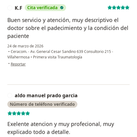
K.F
Cita verificada
K
Buen servicio y atención, muy descriptivo el
doctor sobre el padecimiento y la condición del
paciente
24 de marzo de 2026
•
Ceracom. - Av. General Cesar Sandino 639 Consultorio 215 -
Villahermosa
•
Primera visita Traumatología
en opinión del usuario K.F
•
Reportar
aldo manuel prado garcia
A
Número de teléfono verificado
Exelente atencion y muy profecional, muy
explicado todo a detalle.