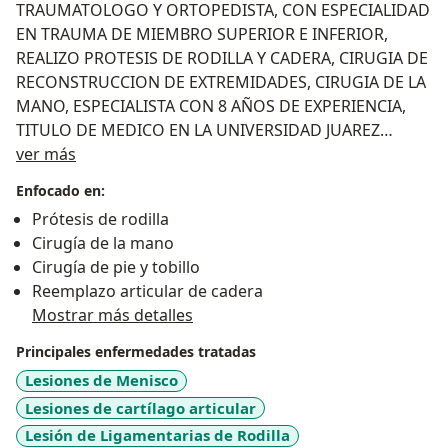
TRAUMATOLOGO Y ORTOPEDISTA, CON ESPECIALIDAD
EN TRAUMA DE MIEMBRO SUPERIOR E INFERIOR,
REALIZO PROTESIS DE RODILLA Y CADERA, CIRUGIA DE
RECONSTRUCCION DE EXTREMIDADES, CIRUGIA DE LA
MANO, ESPECIALISTA CON 8 AÑOS DE EXPERIENCIA,
TITULO DE MEDICO EN LA UNIVERSIDAD JUAREZ
Sobre mí
AUTONOMA DE TABASCO, POSTGRADUADO EN EL
ver más
SANATORIO DEL NORTE POR PARTE DE LA
Enfocado en:
UNIVERSIDAD DE TUCUMAN, ARGENTINA.
Prótesis de rodilla
Cirugía de la mano
Cirugía de pie y tobillo
Reemplazo articular de cadera
Mostrar más detalles
Principales enfermedades tratadas
Lesiones de Menisco
Lesiones de cartílago articular
Lesión de Ligamentarias de Rodilla