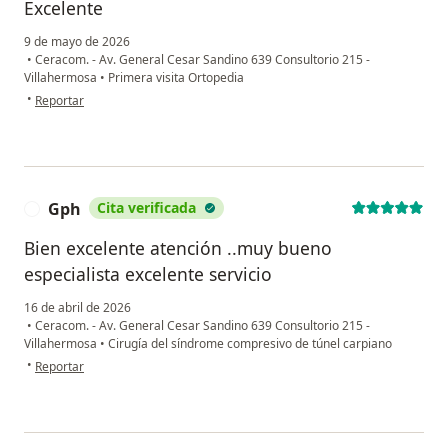
Excelente
9 de mayo de 2026
•
Ceracom. - Av. General Cesar Sandino 639 Consultorio 215 -
Villahermosa
•
Primera visita Ortopedia
en opinión del usuario MEP
•
Reportar
Gph
Cita verificada
G
Bien excelente atención ..muy bueno
especialista excelente servicio
16 de abril de 2026
•
Ceracom. - Av. General Cesar Sandino 639 Consultorio 215 -
Villahermosa
•
Cirugía del síndrome compresivo de túnel carpiano
en opinión del usuario Gph
•
Reportar