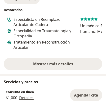
Destacados
Especialista en Reemplazo
Articular de Cadera
Un médico fra
Especialidad en Traumatología y
humano. Me s
Ortopedia
gratamente el 
Tratamiento en Reconstrucción
conocimiento 
Articular
conmigo. Lo ú
es todo lo qu
desde el estac
Mostrar más detalles
sobre la experiencia
Servicios y precios
Consulta en línea
Agendar cita
$1,000
Detalles