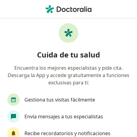
Men
Traumatólogo • Villahermosa, Tabasco
Filtros
Seguro:
Allianz
Ma
Traumatólogos recomendados de Allianz en
Cuida de tu salud
Villahermosa
Encuentra los mejores especialistas y pide cita.
Descarga la App y accede gratuitamente a funciones
exclusivas para ti:
Gestiona tus visitas fácilmente
Envía mensajes a tus especialistas
Destacado
Dr. Saul Murrieta Figueroa
Recibe recordatorios y notificaciones
·
Ver más
Traumatólogo, Ortopedista