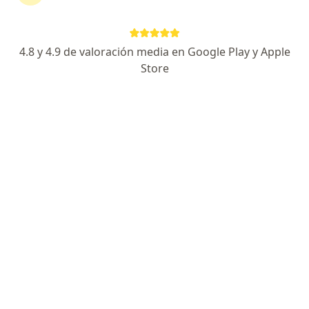
642 opiniones
Experto en cirugía de rodilla
4.8 y 4.9 de valoración media en Google Play y Apple
Alta especialidad en Cirugia Articular
Store
Amabilidad y empatía con los pacientes
Especialista de confianza
Av. Prol. 27 de Febrero, Villahermosa
•
Mapa
Hospital Angeles Villahermosa
Acepta Allianz
Primera visita Traumatología
Este especialista no ofrece reserva de cita en línea en esta dirección.
Solicita una cita