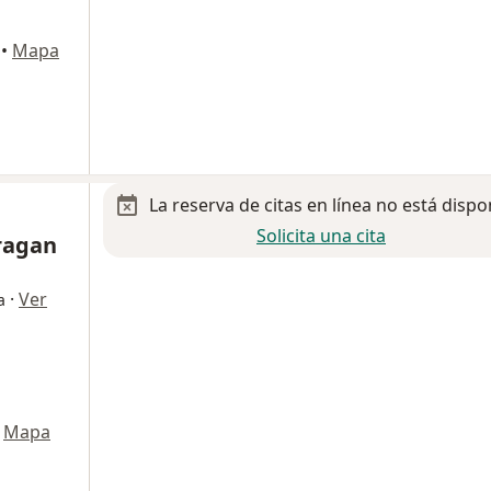
•
Mapa
La reserva de citas en línea no está dispo
Solicita una cita
rragan
·
Ver
a
Mapa