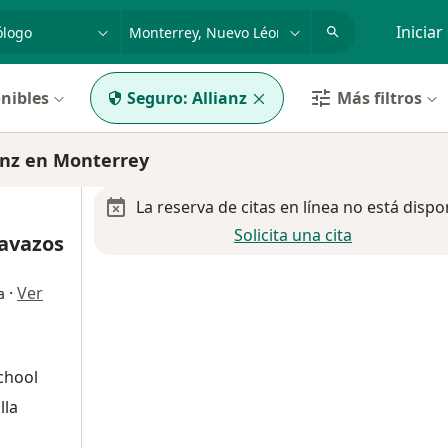
dad, enfermedad o nombre
p. ej. Guadalajara
Iniciar
nibles
Seguro:
Allianz
Más filtros
anz en Monterrey
La reserva de citas en línea no está dispo
Solicita una cita
Cavazos
·
Ver
a
chool
lla