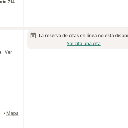
orio 714
La reserva de citas en línea no está dispo
Solicita una cita
·
Ver
a
•
Mapa