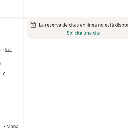
La reserva de citas en línea no está dispo
Solicita una cita
·
Ver
a
s
e y
s
terrey
•
Mapa