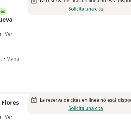
La reserva de citas en línea no está dispo
Solicita una cita
les
nueva
·
Ver
a
 401, San Pedro Garza Garcia
•
Mapa
La reserva de citas en línea no está dispo
 Flores
Solicita una cita
·
Ver
a