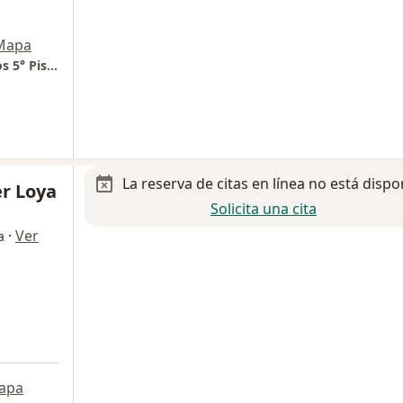
Mapa
Hospital Christus Muguerza Sur. Consultorios 5° Piso. Cons. 10.
La reserva de citas en línea no está dispo
er Loya
Solicita una cita
·
Ver
a
apa