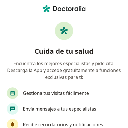
Men
Hernia De Disco • Villahermosa, Tabasco
Filtros
• 1
Seguro
Mapa
Especialistas en Hernia de disco en
Cuida de tu salud
Villahermosa
Encuentra los mejores especialistas y pide cita.
Descarga la App y accede gratuitamente a funciones
¿Qué especialidad estás buscando?
exclusivas para ti:
Traumatólogo
Ortopedista
Fisioterapeut
Gestiona tus visitas fácilmente
Envía mensajes a tus especialistas
Recibe recordatorios y notificaciones