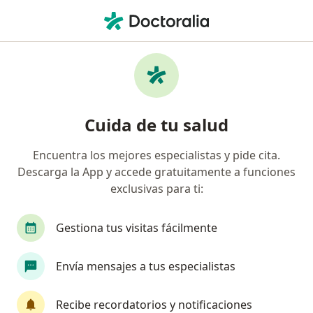
Men
Traumatólogo • Villahermosa, Tabasco
Filtros
Seguro:
Bupa México
Traumatólogos recomendados de Bupa
Cuida de tu salud
México en Villahermosa
Encuentra los mejores especialistas y pide cita.
Descarga la App y accede gratuitamente a funciones
exclusivas para ti:
Gestiona tus visitas fácilmente
Envía mensajes a tus especialistas
Destacado
Dr. Mario Alberto Suarez Fernandez de
Recibe recordatorios y notificaciones
Lara