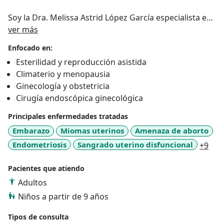
Soy la Dra. Melissa Astrid López García especialista en
Sobre mí
Ginecología y Obstetricia y con subespecialidad en
ver más
Biología de la Reproducción, me he actualizado a nivel
Enfocado en:
nacional e internacional.
Esterilidad y reproducción asistida
Tengo la fortuna de ser mujer lo que me permite ser
Climaterio y menopausia
empática con mis pacientes y comprender cada
Ginecología y obstetricia
situación desde la misma visión o perspectiva.
Cirugía endoscópica ginecológica
Amo mi labor y estoy a sus servicios, para que en
forma conjunta busquemos la mejor y más viable
Principales enfermedades tratadas
solución a cada situación que se presente.
Embarazo
Miomas uterinos
Amenaza de aborto
Me pongo a sus órdenes, será un placer atenderlas.
a11
Endometriosis
Sangrado uterino disfuncional
+9
Pacientes que atiendo
Adultos
Niños a partir de 9 años
Tipos de consulta