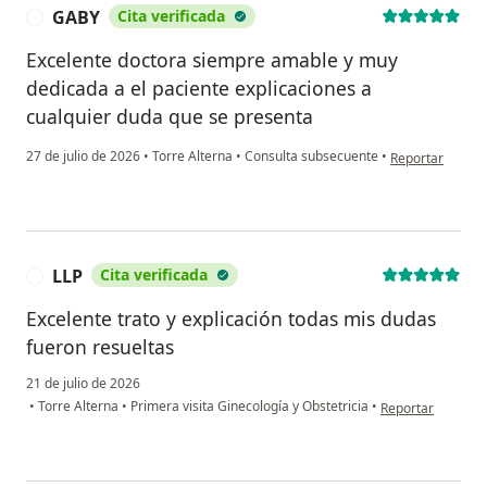
GABY
Cita verificada
G
Excelente doctora siempre amable y muy
dedicada a el paciente explicaciones a
cualquier duda que se presenta
en opinión del 
27 de julio de 2026
•
Torre Alterna
•
Consulta subsecuente
•
Reportar
LLP
Cita verificada
L
Excelente trato y explicación todas mis dudas
fueron resueltas
21 de julio de 2026
en opinión del us
•
Torre Alterna
•
Primera visita Ginecología y Obstetricia
•
Reportar