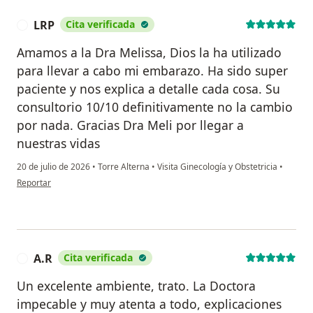
LRP
Cita verificada
L
Amamos a la Dra Melissa, Dios la ha utilizado
para llevar a cabo mi embarazo. Ha sido super
paciente y nos explica a detalle cada cosa. Su
consultorio 10/10 definitivamente no la cambio
por nada. Gracias Dra Meli por llegar a
nuestras vidas
20 de julio de 2026
•
Torre Alterna
•
Visita Ginecología y Obstetricia
•
en opinión del usuario LRP
Reportar
A.R
Cita verificada
A
Un excelente ambiente, trato. La Doctora
impecable y muy atenta a todo, explicaciones