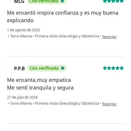
MLG
Cita verificada
M
Me encantó inspira confianza y es muy buena
explicando
1 de agosto de 2026
en opinión del u
•
Torre Alterna
•
Primera visita Ginecología y Obstetricia
•
Reportar
P.P.B
Cita verificada
P
Me encanta,muy empatica
Me sentí tranquila y segura
27 de julio de 2026
en opinión del usu
•
Torre Alterna
•
Primera visita Ginecología y Obstetricia
•
Reportar