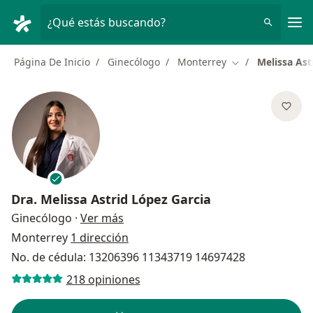
Men
¿Qué estás buscando?
Página De Inicio
Ginecólogo
Monterrey
Melissa Ast
Cambiar de ciud
Dra.
Melissa Astrid López Garcia
sobre las especializaciones
Ginecólogo
·
Ver más
Monterrey
1 dirección
No. de cédula: 13206396 11343719 14697428
218 opiniones