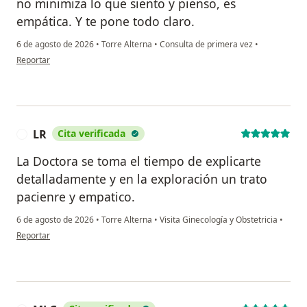
no minimiza lo que siento y pienso, es
empática. Y te pone todo claro.
6 de agosto de 2026
•
Torre Alterna
•
Consulta de primera vez
•
en opinión del usuario Claudia Cano
Reportar
LR
Cita verificada
L
La Doctora se toma el tiempo de explicarte
detalladamente y en la exploración un trato
pacienre y empatico.
6 de agosto de 2026
•
Torre Alterna
•
Visita Ginecología y Obstetricia
•
en opinión del usuario LR
Reportar