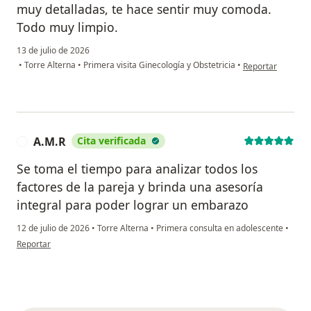
muy detalladas, te hace sentir muy comoda.
Todo muy limpio.
13 de julio de 2026
en opinión del us
•
Torre Alterna
•
Primera visita Ginecología y Obstetricia
•
Reportar
A.M.R
Cita verificada
A
Se toma el tiempo para analizar todos los
factores de la pareja y brinda una asesoría
integral para poder lograr un embarazo
12 de julio de 2026
•
Torre Alterna
•
Primera consulta en adolescente
•
en opinión del usuario A.M.R
Reportar