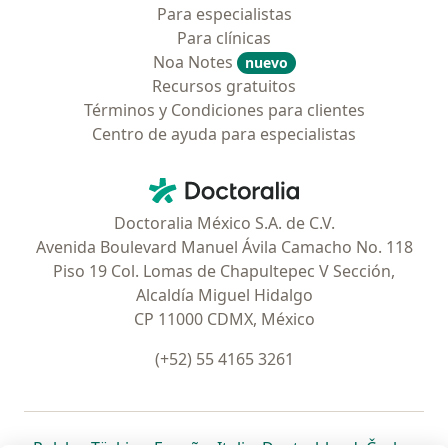
Para especialistas
Para clínicas
Noa Notes
nuevo
Recursos gratuitos
Términos y Condiciones para clientes
Centro de ayuda para especialistas
Contacto
Doctoralia - Página de inicio
Doctoralia México S.A. de C.V.
Avenida Boulevard Manuel Ávila Camacho No. 118
Piso 19 Col. Lomas de Chapultepec V Sección,
Alcaldía Miguel Hidalgo
CP 11000 CDMX, México
(+52) 55 4165 3261
se abre en una nueva pestaña
se abre en una nueva pestaña
se abre en una nueva pestaña
se abre en una nueva pes
se abre en 
se a