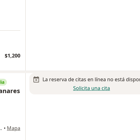
$1,200
La reserva de citas en línea no está dispo
ia
Solicita una cita
anares
910, Colonia Obispado, Monterrey
•
Mapa