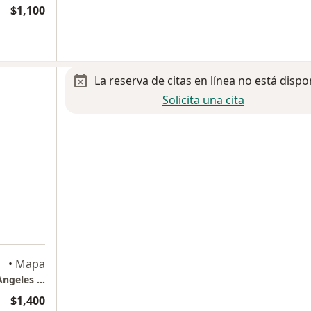
$1,100
La reserva de citas en línea no está dispo
Solicita una cita
•
Mapa
Torres de Especialidades Médicas, Hospital Angeles Valle Oriente, Piso 12, Consultorio 1205
$1,400