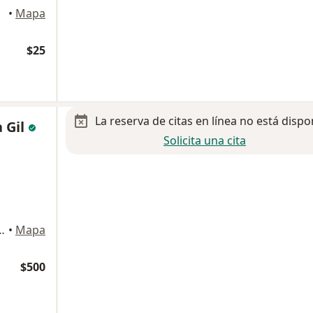
rrey
•
Mapa
$25
La reserva de citas en línea no está dispo
 Gil
Solicita una cita
los Angeles, San Nicolás de los Garza
•
Mapa
$500