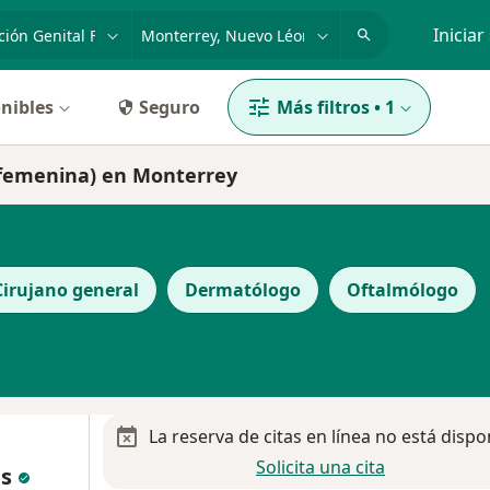
dad, enfermedad o nombre
p. ej. Guadalajara
Iniciar
nibles
Seguro
Más filtros
•
1
l femenina) en Monterrey
Cirujano general
Dermatólogo
Oftalmólogo
La reserva de citas en línea no está dispo
Solicita una cita
as