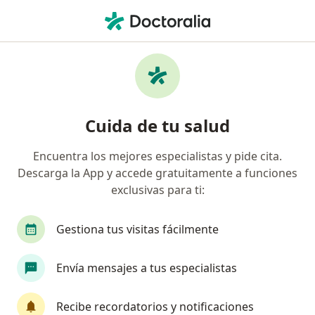
Men
Diabetes Gestacional • Monterrey, Nuevo Léon
Filtros
• 1
Seguro
Mapa
Especialistas en Diabetes gestacional en
Cuida de tu salud
Monterrey
Encuentra los mejores especialistas y pide cita.
Descarga la App y accede gratuitamente a funciones
¿Qué especialidad estás buscando?
exclusivas para ti:
Ginecólogo
Nutriólogo clínico
Nutricioni
Gestiona tus visitas fácilmente
Envía mensajes a tus especialistas
Recibe recordatorios y notificaciones