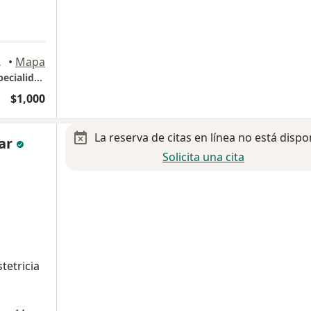
za Garcia
•
Mapa
Hospital Angeles Valle Oriente / Torre de Especialidades
$1,000
La reserva de citas en línea no está dispo
lar
Solicita una cita
tetricia