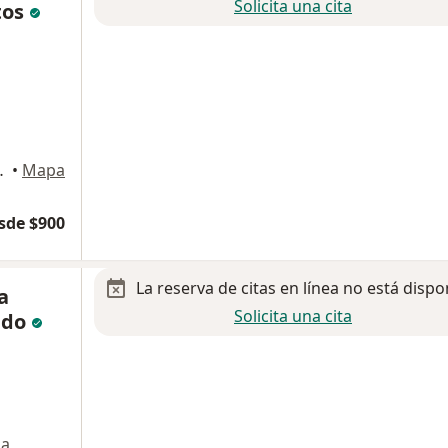
Solicita una cita
tos
eral Escobedo
•
Mapa
sde $900
La reserva de citas en línea no está dispo
a
Solicita una cita
ado
a