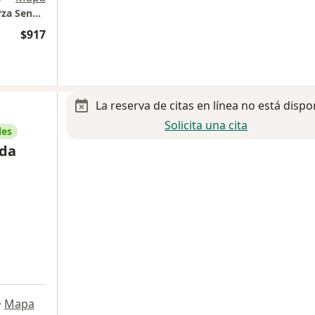
Centro de Atención Médica Christus Muguerza Sendero
$917
La reserva de citas en línea no está dispo
Solicita una cita
les
nda
•
Mapa