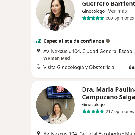
Guerrero Barrien
·
Ver más
Ginecólogo
609 opiniones
Especialista de confianza
Av. Nexxus #104, Ciudad Gen
Women Med
Visita Ginecología y Obstetricia
de
Dra. Maria Paulin
Campuzano Salg
Ginecólogo
217 opiniones
Av. Nexxus 104, General Escobedo
•
Map