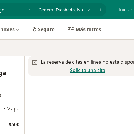
dad, enfermedad o nombre
p. ej. Guadalajara
Iniciar
nibles
Seguro
Más filtros
La reserva de citas en línea no está dispo
Solicita una cita
nga
s
e Anahuac, General Escobedo
•
Mapa
$500