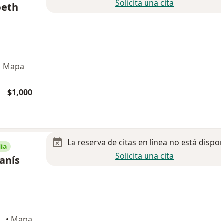
Solicita una cita
beth
•
Mapa
$1,000
La reserva de citas en línea no está dispo
ia
Solicita una cita
anís
Escobedo
•
Mapa