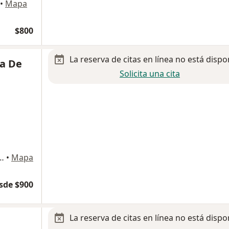
•
Mapa
$800
La reserva de citas en línea no está dispo
ia De
Solicita una cita
as Lozano 241, General Escobedo
•
Mapa
sde $900
La reserva de citas en línea no está dispo