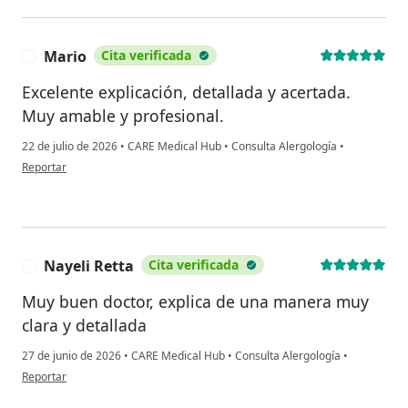
Mario
Cita verificada
M
Excelente explicación, detallada y acertada.
Muy amable y profesional.
22 de julio de 2026
•
CARE Medical Hub
•
Consulta Alergología
•
en opinión del usuario Mario
Reportar
Nayeli Retta
Cita verificada
N
Muy buen doctor, explica de una manera muy
clara y detallada
27 de junio de 2026
•
CARE Medical Hub
•
Consulta Alergología
•
en opinión del usuario Nayeli Retta
Reportar