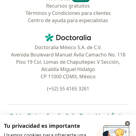
Recursos gratuitos
Términos y Condiciones para clientes
Centro de ayuda para especialistas
Contacto
Doctoralia - Página de inicio
Doctoralia México S.A. de C.V.
Avenida Boulevard Manuel Ávila Camacho No. 118
Piso 19 Col. Lomas de Chapultepec V Sección,
Alcaldía Miguel Hidalgo
CP 11000 CDMX, México
(+52) 55 4165 3261
se abre en una nueva pestaña
se abre en una nueva pestaña
se abre en una nueva pestaña
se abre en una nueva pes
se abre en 
se a
Polska
,
Türkiye
,
España
,
Italia
,
Deutschland
,
Česko
,
se abre en una nueva pestaña
se abre en una nueva pestaña
se abre en una nueva pestaña
se abre en una nueva p
se abre en 
se abr
Portugal
,
México
,
Chile
,
Brasil
,
Argentina
,
Perú
,
Tu privacidad es importante
se abre en una nueva pe
Colombia
Usamos cookies para ofrecerte una