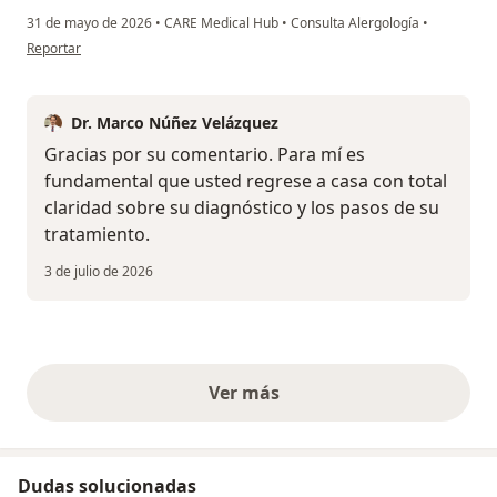
31 de mayo de 2026
•
CARE Medical Hub
•
Consulta Alergología
•
en opinión del usuario Victoria marquez
Reportar
Dr. Marco Núñez Velázquez
Gracias por su comentario. Para mí es
fundamental que usted regrese a casa con total
claridad sobre su diagnóstico y los pasos de su
tratamiento.
3 de julio de 2026
Ver más
opiniones anteriores
Dudas solucionadas