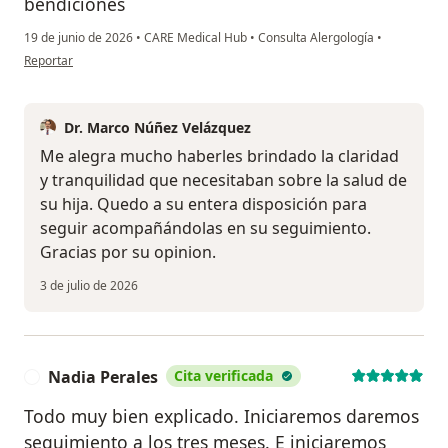
bendiciones
19 de junio de 2026
•
CARE Medical Hub
•
Consulta Alergología
•
en opinión del usuario Lily Yáñez
Reportar
Dr. Marco Núñez Velázquez
Me alegra mucho haberles brindado la claridad
y tranquilidad que necesitaban sobre la salud de
su hija. Quedo a su entera disposición para
seguir acompañándolas en su seguimiento.
Gracias por su opinion.
3 de julio de 2026
Nadia Perales
Cita verificada
N
Todo muy bien explicado. Iniciaremos daremos
seguimiento a los tres meses. E iniciaremos