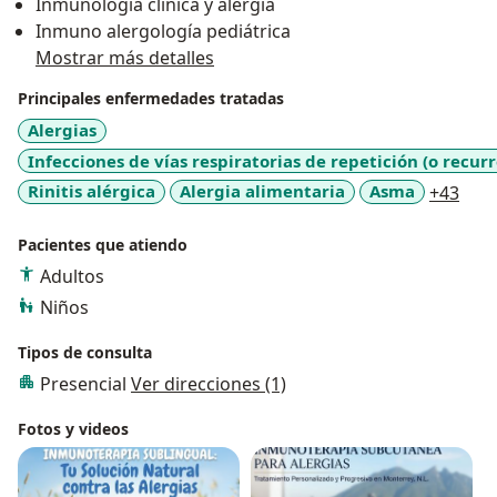
Inmunología clínica y alergia
Inmuno alergología pediátrica
Mostrar más detalles
Principales enfermedades tratadas
Alergias
Infecciones de vías respiratorias de repetición (o recur
a11y
Rinitis alérgica
Alergia alimentaria
Asma
+43
Pacientes que atiendo
Adultos
Niños
Tipos de consulta
Presencial
Ver direcciones (1)
Fotos y videos