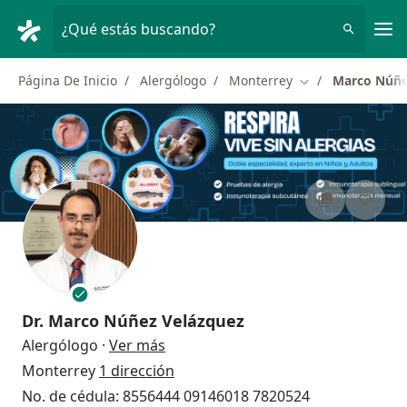
Men
¿Qué estás buscando?
Página De Inicio
Alergólogo
Monterrey
Marco Núñe
Cambiar de ciud
Dr.
Marco Núñez Velázquez
sobre las especializaciones
Alergólogo
·
Ver más
Monterrey
1 dirección
No. de cédula: 8556444 09146018 7820524