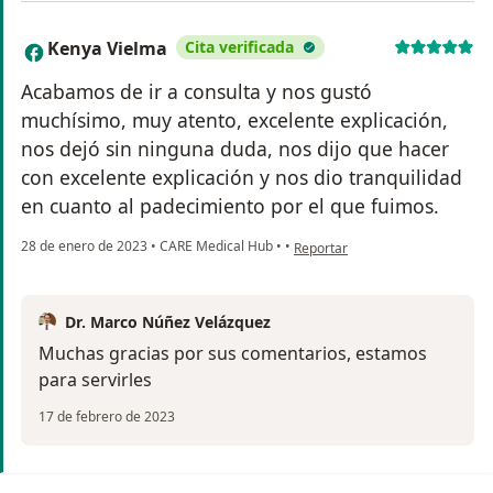
Kenya Vielma
Cita verificada
K
Acabamos de ir a consulta y nos gustó
muchísimo, muy atento, excelente explicación,
nos dejó sin ninguna duda, nos dijo que hacer
con excelente explicación y nos dio tranquilidad
en cuanto al padecimiento por el que fuimos.
en opinión del usuario Kenya Vi
28 de enero de 2023
•
CARE Medical Hub
•
•
Reportar
Dr. Marco Núñez Velázquez
Muchas gracias por sus comentarios, estamos
para servirles
17 de febrero de 2023