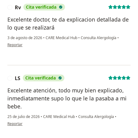
Rv
Cita verificada
R
Excelente doctor, te da explicacion detallada de
lo que se realizará
3 de agosto de 2026
•
CARE Medical Hub
•
Consulta Alergología
•
en opinión del usuario Rv
Reportar
LS
Cita verificada
L
Excelente atención, todo muy bien explicado,
inmediatamente supo lo que le la pasaba a mi
bebe.
25 de julio de 2026
•
CARE Medical Hub
•
Consulta Alergología
•
en opinión del usuario LS
Reportar