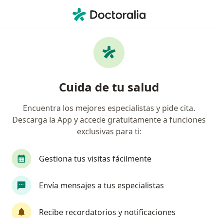
Men
Conjuntivitis Alérgica • Monterrey, Nuevo Léon
Filtros
• 1
Seguro
Mapa
Especialistas en Conjuntivitis alérgica en
Cuida de tu salud
Monterrey
Encuentra los mejores especialistas y pide cita.
Descarga la App y accede gratuitamente a funciones
¿Qué especialidad estás buscando?
exclusivas para ti:
Oftalmólogo
Pediatra
Alergólogo
In
Gestiona tus visitas fácilmente
Envía mensajes a tus especialistas
Recibe recordatorios y notificaciones