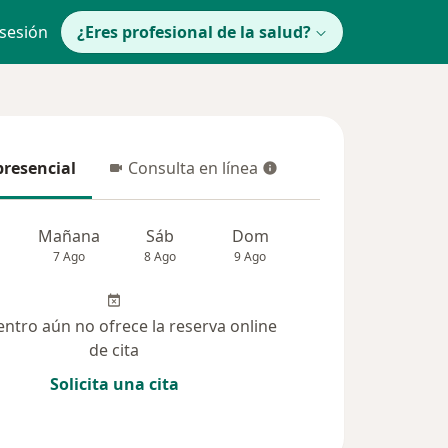
 sesión
¿Eres profesional de la salud?
presencial
Consulta en línea
resencial
Consulta en línea
Mañana
Sáb
Dom
Lun
Mar
7 Ago
8 Ago
9 Ago
10 Ago
11 Ag
entro aún no ofrece la reserva online
de cita
Solicita una cita