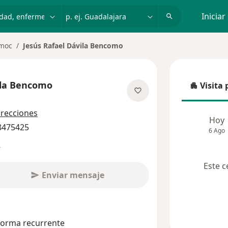
dad, enfermedad o nombre
p. ej. Guadalajara
Iniciar
moc
Jesús Rafael Dávila Bencomo
ila Bencomo
Visita 
Visita p
bre las especializaciones
irecciones
Hoy
 8475425
6 Ago
s
Este c
Enviar mensaje
 forma recurrente