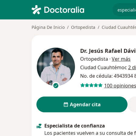
especiali
Página De Inicio
Ortopedista
Ciudad Cuauhté
Dr.
Jesús Rafael Dáv
so
Ortopedista
·
Ver más
Ciudad Cuauhtémoc
2 d
No. de cédula: 4943934
100 opinione
Agendar cita
Especialista de confianza
Los pacientes vuelven a su consulta de