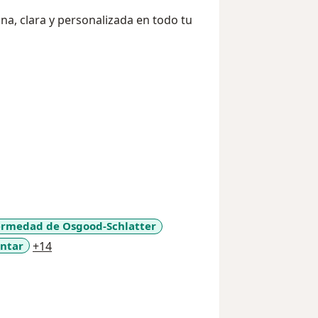
na, clara y personalizada en todo tu
ermedad de Osgood-Schlatter
a11y_sr_more_diseases
antar
+14