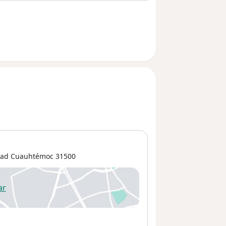
dad Cuauhtémoc
31500
ar
 abre en una nueva pestaña