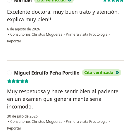
Maribel
M
Excelente doctora, muy buen trato y atención,
explica muy bien!!
6 de agosto de 2026
•
Consultorios Christus Muguerza
•
Primera visita Proctología
•
en opinión del usuario Maribel
Reportar
Miguel Edrulfo Peña Portillo
Cita verificada
M
Muy respetuosa y hace sentir bien al paciente
en un examen que generalmente seria
incomodo.
30 de julio de 2026
•
Consultorios Christus Muguerza
•
Primera visita Proctología
•
en opinión del usuario Miguel Edrulfo Peña Portillo
Reportar