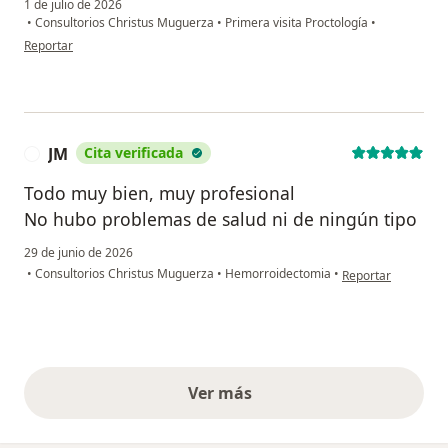
1 de julio de 2026
•
Consultorios Christus Muguerza
•
Primera visita Proctología
•
en opinión del usuario M.R.
Reportar
JM
Cita verificada
J
Todo muy bien, muy profesional
No hubo problemas de salud ni de ningún tipo
29 de junio de 2026
en opinión del usua
•
Consultorios Christus Muguerza
•
Hemorroidectomia
•
Reportar
Ver más
opiniones anteriores