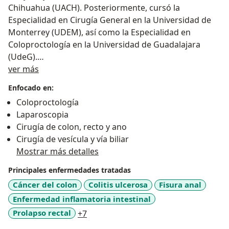
Chihuahua (UACH). Posteriormente, cursó la
Especialidad en Cirugía General en la Universidad de
Monterrey (UDEM), así como la Especialidad en
Coloproctología en la Universidad de Guadalajara
(UdeG).
Sobre mí
ver más
Es experta en:
Enfocado en:
Coloproctología
- Hemorroides
Laparoscopia
- Fístula Anal
Cirugía de colon, recto y ano
- Rectocele
Cirugía de vesícula y vía biliar
- Diarrea
Mostrar más detalles
- Incontinencia Anal
- Cáncer de Colon y Recto
Principales enfermedades tratadas
- Absceso Anal
Cáncer del colon
Colitis ulcerosa
Fisura anal
- Estreñimiento
Enfermedad inflamatoria intestinal
- Quistes
a11y_sr_more_diseases
Prolapso rectal
+7
- Sangrado