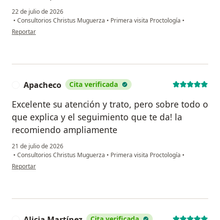
22 de julio de 2026
•
Consultorios Christus Muguerza
•
Primera visita Proctología
•
en opinión del usuario RP
Reportar
Apacheco
Cita verificada
A
Excelente su atención y trato, pero sobre todo o
que explica y el seguimiento que te da! la
recomiendo ampliamente
21 de julio de 2026
•
Consultorios Christus Muguerza
•
Primera visita Proctología
•
en opinión del usuario Apacheco
Reportar
Alicia Martínez
Cita verificada
A