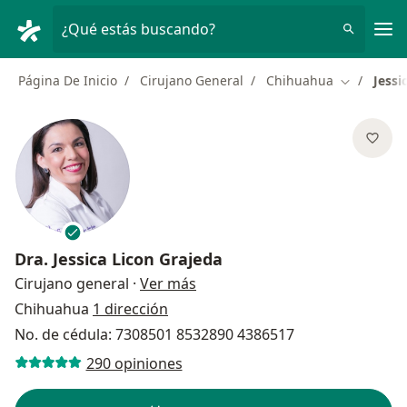
Men
¿Qué estás buscando?
Página De Inicio
Cirujano General
Chihuahua
Jessi
Cambiar d
Dra.
Jessica Licon Grajeda
sobre las especializaciones
Cirujano general
·
Ver más
Chihuahua
1 dirección
No. de cédula: 7308501 8532890 4386517
290 opiniones