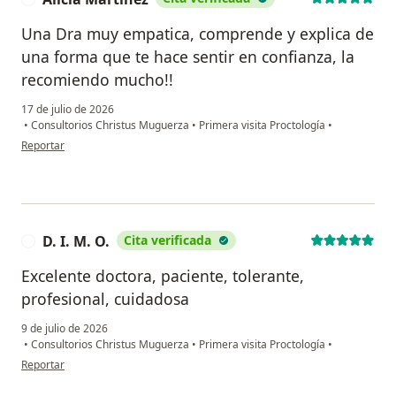
Una Dra muy empatica, comprende y explica de
una forma que te hace sentir en confianza, la
recomiendo mucho!!
17 de julio de 2026
•
Consultorios Christus Muguerza
•
Primera visita Proctología
•
en opinión del usuario Alicia Martínez
Reportar
D. I. M. O.
Cita verificada
D
Excelente doctora, paciente, tolerante,
profesional, cuidadosa
9 de julio de 2026
•
Consultorios Christus Muguerza
•
Primera visita Proctología
•
en opinión del usuario D. I. M. O.
Reportar