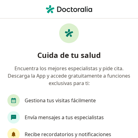
Men
Abdomen Agudo • Chihuahua, Chihuahua
Filtros
• 1
Seguro
Mapa
Especialistas en Abdomen agudo en
Cuida de tu salud
Chihuahua
Encuentra los mejores especialistas y pide cita.
Descarga la App y accede gratuitamente a funciones
¿Qué especialidad estás buscando?
exclusivas para ti:
Cirujano general
Médico general
Endosco
Gestiona tus visitas fácilmente
Envía mensajes a tus especialistas
Recibe recordatorios y notificaciones