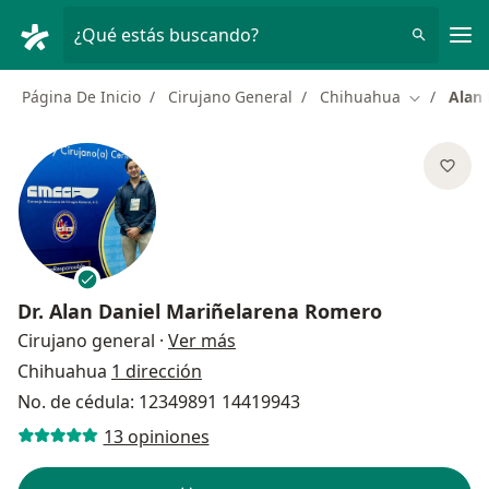
Men
¿Qué estás buscando?
Página De Inicio
Cirujano General
Chihuahua
Alan
Cambiar d
Dr.
Alan Daniel Mariñelarena Romero
sobre las especializaciones
Cirujano general
·
Ver más
Chihuahua
1 dirección
No. de cédula: 12349891 14419943
13 opiniones