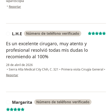
laparoscopia
en opinión del usuario Sergio
•
Reportar
L.H.E
Número de teléfono verificado
L
Es un excelente cirugaro, muy atento y
profesional resolvió todas mis dudas lo
recomiendo al 100%
28 de abril de 2026
•
Sierra Alta Medical City Chih, C. 321
•
Primera visita Cirugía General
•
en opinión del usuario L.H.E
Reportar
Margarita
Número de teléfono verificado
M