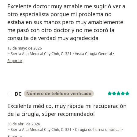
Excelente doctor muy amable me sugirió ver a
otro especialista porque mi problema no
estaba en sus manos pero muy amablemente
me pasó con otro doctor y no me cobró la
consulta de verdad muy agradecida
13 de mayo de 2026
•
Sierra Alta Medical City Chih, C. 321
•
Visita Cirugía General
•
en opinión del usuario Omar molina
Reportar
DC
Número de teléfono verificado
D
Excelente médico, muy rápida mi recuperación
de la cirugía, súper recomendado!
30 de abril de 2026
•
Sierra Alta Medical City Chih, C. 321
•
Cirugía de hernia umbilical
•
en opinión del usuario DC
Reportar