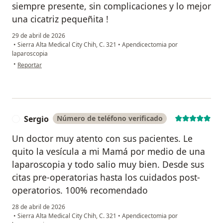
siempre presente, sin complicaciones y lo mejor
una cicatriz pequeñita !
29 de abril de 2026
•
Sierra Alta Medical City Chih, C. 321
•
Apendicectomia por
laparoscopia
en opinión del usuario ADA
•
Reportar
Sergio
Número de teléfono verificado
S
Un doctor muy atento con sus pacientes. Le
quito la vesícula a mi Mamá por medio de una
laparoscopia y todo salio muy bien. Desde sus
citas pre-operatorias hasta los cuidados post-
operatorios. 100% recomendado
28 de abril de 2026
•
Sierra Alta Medical City Chih, C. 321
•
Apendicectomia por