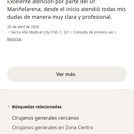
Excelente atención por parte del Dr
Mariñelarena, desde el inicio atendió todas mis
dudas de manera muy clara y profesional.
28 de abril de 2026
•
Sierra Alta Medical City Chih, C. 321
•
Consulta de primera vez
•
en opinión del usuario Jesús Olvera
Reportar
Ver más
opiniones anteriores
Búsquedas relacionadas
Cirujanos generales cercanos
Cirujanos generales en Zona Centro