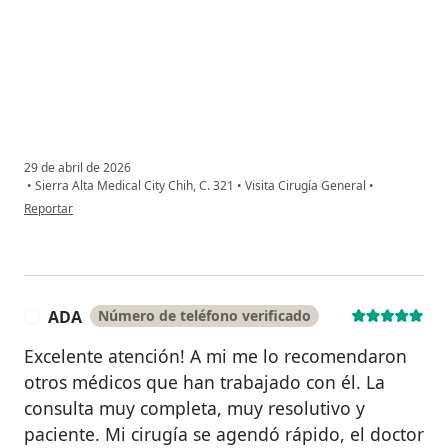
29 de abril de 2026
•
Sierra Alta Medical City Chih, C. 321
•
Visita Cirugía General
•
en opinión del usuario C.P.G
Reportar
ADA
Número de teléfono verificado
A
Excelente atención! A mi me lo recomendaron
otros médicos que han trabajado con él. La
consulta muy completa, muy resolutivo y
paciente. Mi cirugía se agendó rápido, el doctor