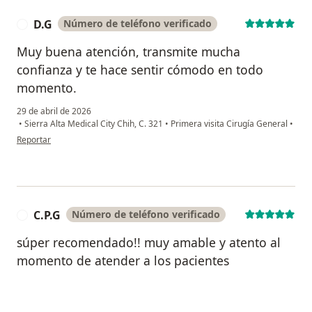
D.G
Número de teléfono verificado
D
Muy buena atención, transmite mucha
confianza y te hace sentir cómodo en todo
momento.
29 de abril de 2026
•
Sierra Alta Medical City Chih, C. 321
•
Primera visita Cirugía General
•
en opinión del usuario D.G
Reportar
C.P.G
Número de teléfono verificado
C
súper recomendado!! muy amable y atento al
momento de atender a los pacientes