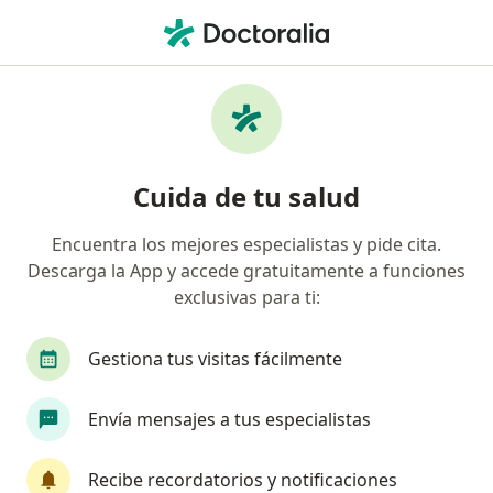
Men
Cirujano General • Chihuahua, Chihuahua
Filtros
Seguro:
Vitamédica
Cirujanos generales recomendados de
Cuida de tu salud
Vitamédica en Chihuahua
Encuentra los mejores especialistas y pide cita.
Descarga la App y accede gratuitamente a funciones
exclusivas para ti:
Gestiona tus visitas fácilmente
Envía mensajes a tus especialistas
Destacado
Dr. Elias Alberto Holguin Estrada
Recibe recordatorios y notificaciones
·
Ver más
Cirujano general