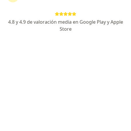
Dirección
En línea
4.8 y 4.9 de valoración media en Google Play y Apple
Paseo Simon Bolivar 1000, Chihuahua
•
Mapa
Store
DR. RICARDO ENRIQUE GARCIA LOPEZ
Este especialista no ofrece reserva de cita en línea en esta dirección.
Solicita una cita
Dr. Andrei Alonso Ramos Sosa