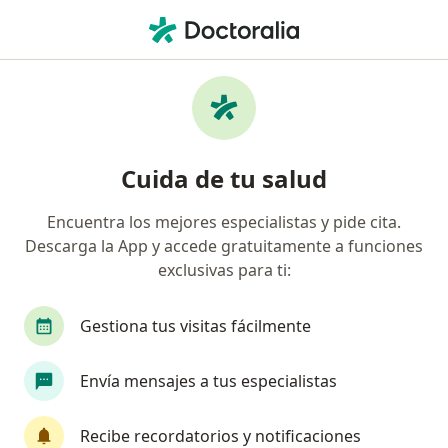
Men
Cirujano General • Zona Centro, Chihuahua, Chihuahua
Filtros
Seguro
Mapa
Cirujanos generales en Zona Centro,
Cuida de tu salud
Chihuahua
Encuentra los mejores especialistas y pide cita.
Descarga la App y accede gratuitamente a funciones
exclusivas para ti:
Gestiona tus visitas fácilmente
Envía mensajes a tus especialistas
Dr. Ricardo Enrique García López
·
Ver más
Cirujano general, Cirujano oncólogo
Recibe recordatorios y notificaciones
20 opiniones