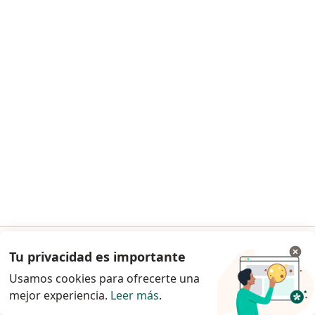
Dr. Francisco Javier Miranda Castañon
·
Ver más
Cirujano general, Cirujano oncólogo
Calle 16 # 1620, Colonia Centro, Chihuahua
•
Mapa
CAIC Christus Muguerza Hospital del Parque
Este especialista no ofrece reserva de cita en línea en esta dirección.
Solicita una cita
Tu privacidad es importante
Ir a la app
Usamos cookies para ofrecerte una
mejor experiencia.
Leer más
.
Continuar en el navegador