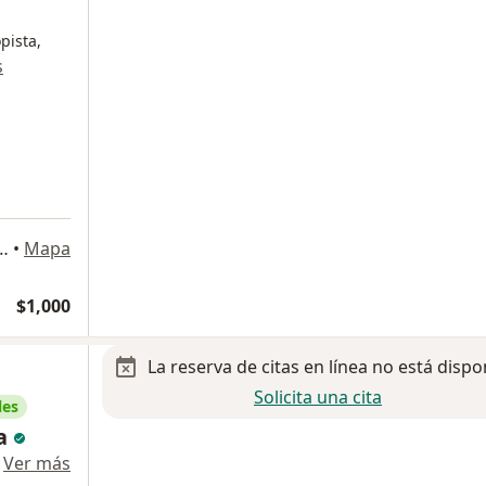
pista,
s
a
ia Jardines del Santuario, Chihuahua
•
Mapa
$1,000
La reserva de citas en línea no está dispo
Solicita una cita
les
ya
·
Ver más