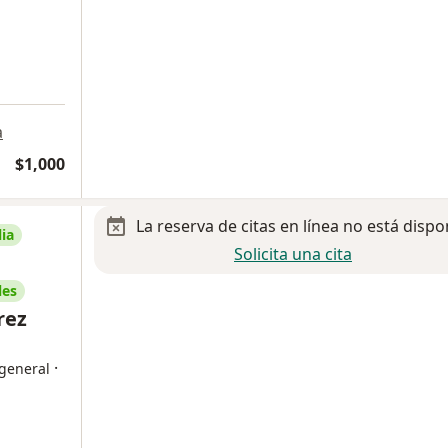
a
$1,000
La reserva de citas en línea no está dispo
ia
Solicita una cita
les
rez
·
 general