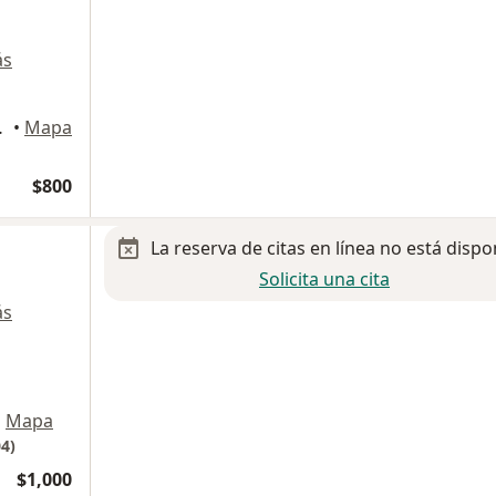
ás
 Chihuahua
•
Mapa
$800
La reserva de citas en línea no está dispo
Solicita una cita
ás
•
Mapa
4)
$1,000