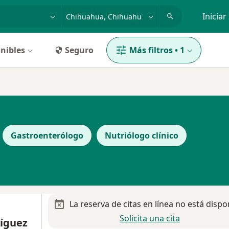
dad, enfermedad o nombre
p. ej. Guadalajara
Iniciar
nibles
Seguro
Más filtros
•
1
Gastroenterólogo
Nutriólogo clínico
La reserva de citas en línea no está dispo
Solicita una cita
ríguez