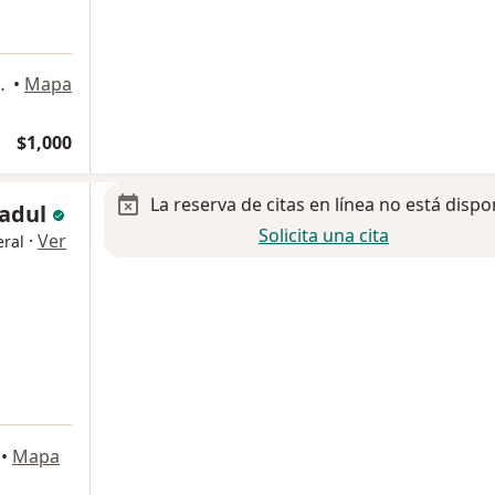
r 6500, Chihuahua
•
Mapa
$1,000
La reserva de citas en línea no está dispo
Fadul
Solicita una cita
·
Ver
ral
•
Mapa