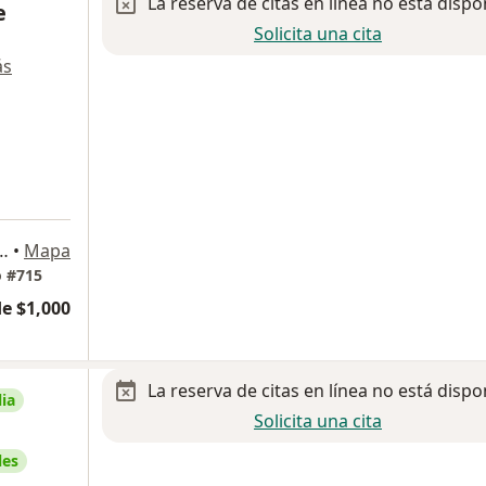
La reserva de citas en línea no está dispo
e
Solicita una cita
ás
 de la Juventud 6103, Chihuahua
•
Mapa
o #715
e $1,000
La reserva de citas en línea no está dispo
ia
Solicita una cita
les