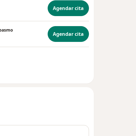
Agendar cita
espasmo
Agendar cita