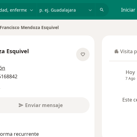
dad, enfermedad o nombre
p. ej. Guadalajara
Iniciar
Francisco Mendoza Esquivel
a Esquivel
Visita 
Visita p
re las especializaciones
ión
Hoy
 5168842
7 Ago
s
Este c
Enviar mensaje
 forma recurrente