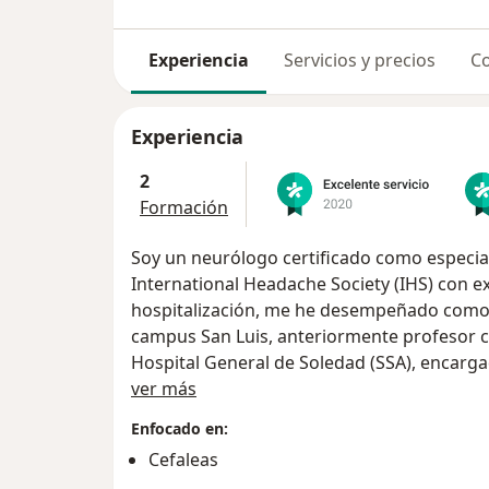
Experiencia
Servicios y precios
Co
Experiencia
2
Formación
Soy un neurólogo certificado como especial
International Headache Society (IHS) con e
hospitalización, me he desempeñado como
campus San Luis, anteriormente profesor c
Hospital General de Soledad (SSA), encarga
Sobre mí
Telemedicina por la SSA.
ver más
Enfocado en:
Cefaleas