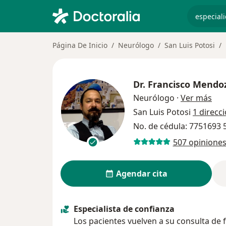
especiali
Página De Inicio
Neurólogo
San Luis Potosi
Dr.
Francisco Mendoz
sob
Neurólogo
·
Ver más
San Luis Potosi
1 direcc
No. de cédula: 7751693
507 opinione
Agendar cita
Especialista de confianza
Los pacientes vuelven a su consulta de