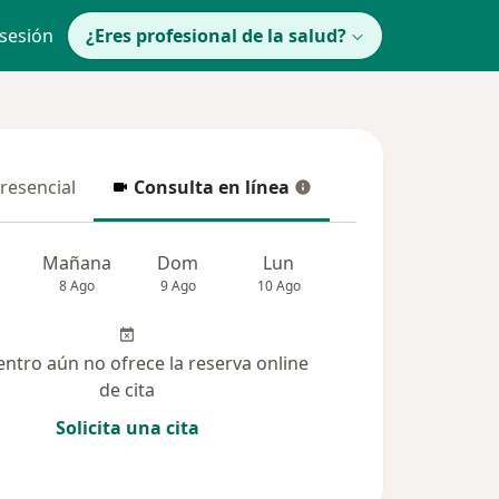
 sesión
¿Eres profesional de la salud?
presencial
Consulta en línea
resencial
Consulta en línea
Mañana
Dom
Lun
Mar
Mié
8 Ago
9 Ago
10 Ago
11 Ago
12 Ag
entro aún no ofrece la reserva online
de cita
Solicita una cita