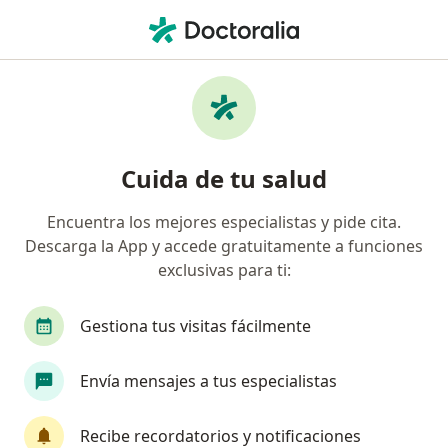
Men
Esclerosis Múltiple • San Luis Potosi, San Luis Potosí
Filtros
• 1
Seguro
Mapa
Especialistas en Esclerosis múltiple en San
Cuida de tu salud
Luis Potosi
Encuentra los mejores especialistas y pide cita.
Descarga la App y accede gratuitamente a funciones
¿Qué especialidad estás buscando?
exclusivas para ti:
Neurólogo
Internista
Especialista en Reh
Gestiona tus visitas fácilmente
Envía mensajes a tus especialistas
Recibe recordatorios y notificaciones