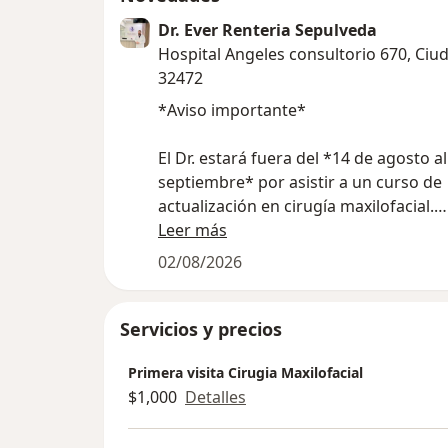
Dr. Ever Renteria Sepulveda
Hospital Angeles consultorio 670, Ciu
32472
*Aviso importante*
El Dr. estará fuera del *14 de agosto a
septiembre* por asistir a un curso de
actualización en cirugía maxilofacial.
Leer más
Si necesitas consulta, valoración, seg
02/08/2026
algún procedimiento antes de esas fe
*agenda tu cita con anticipación*, ya 
espacios son limitados.
Servicios y precios
Primera visita Cirugia Maxilofacial
Escríbenos por WhatsApp para reserv
$1,000
Detalles
horario o agenda por doctoralia.
¡Será un gusto atenderte!