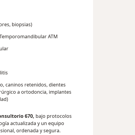
ores, biopsias)
ón Temporomandibular ATM
ular
itis
io, caninos retenidos, dientes
rúrgico a ortodoncia, implantes
dad)
onsultorio 670,
bajo protocolos
ogía actualizada y un equipo
sional, ordenada y segura.