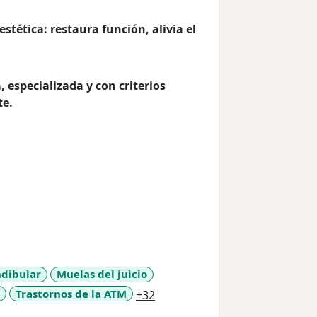
estética: restaura función, alivia el
 especializada y con criterios
te.
ndibular
Muelas del juicio
a11y_sr_more_diseases
Trastornos de la ATM
+32