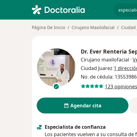
especiali
Página De Inicio
Cirujano Maxilofacial
Ciudad 
Dr.
Ever Renteria Se
Cirujano maxilofacial
·
V
Ciudad Juarez
1 direcció
No. de cédula: 1355398
123 opinione
Agendar cita
Especialista de confianza
Los pacientes vuelven a su consulta de