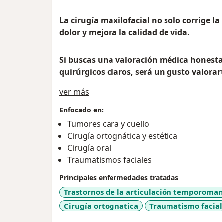
La cirugía maxilofacial no solo corrige la 
dolor y mejora la calidad de vida.
Si buscas una valoración médica honesta,
quirúrgicos claros, será un gusto valorar
Sobre mí
ver más
Enfocado en:
Tumores cara y cuello
Cirugía ortognática y estética
Cirugía oral
Traumatismos faciales
Principales enfermedades tratadas
Trastornos de la articulación temporoma
Cirugía ortognatica
Traumatismo facial