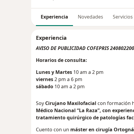
Experiencia
Novedades
Servicios
Experiencia
AVISO DE PUBLICIDAD COFEPRIS 24080220
Horarios de consulta:
Lunes y Martes
10 am a 2 pm
viernes
2 pm a 6 pm
sábado
10 am a 2 pm
Soy
Cirujano Maxilofacial
con formación h
Médico Nacional “La Raza”, con experienc
tratamiento quirúrgico de patologías faci
Cuento con un
máster en cirugía Ortognát