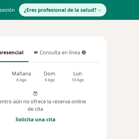
 sesión
¿Eres profesional de la salud?
presencial
Consulta en línea
resencial
Consulta en línea
Mañana
Dom
Lun
Mar
Mié
8 Ago
9 Ago
10 Ago
11 Ago
12 Ag
entro aún no ofrece la reserva online
de cita
Solicita una cita