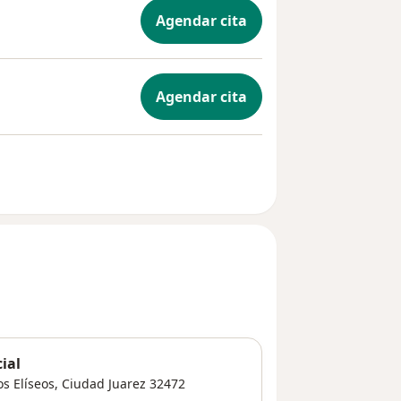
Agendar cita
Agendar cita
ial
s Elíseos
,
Ciudad Juarez
32472