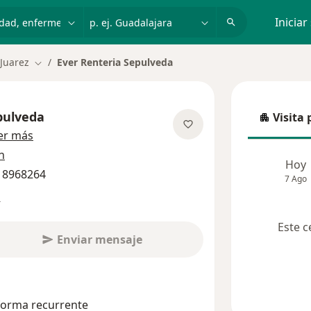
dad, enfermedad o nombre
p. ej. Guadalajara
Iniciar
Juarez
Ever Renteria Sepulveda
Cambiar de ciudad
pulveda
Visita 
Visita p
sobre las especializaciones
er más
n
Hoy
6 8968264
7 Ago
s
Este c
Enviar mensaje
 forma recurrente