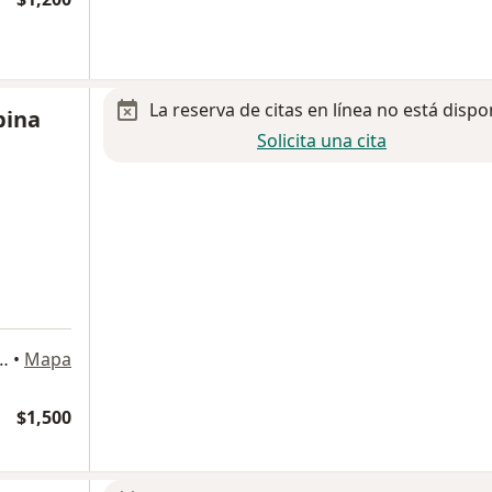
La reserva de citas en línea no está dispo
bina
Solicita una cita
io 885, torre 1 (Hospital Angeles Puebla), Puebla
•
Mapa
$1,500