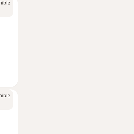
nible
nible