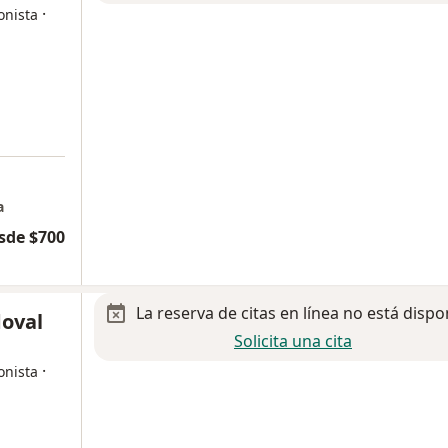
·
onista
a
sde $700
La reserva de citas en línea no está dispo
doval
Solicita una cita
·
onista