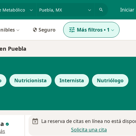
dad, enfermedad o nombre
p. ej. Guadalajara
Iniciar
nibles
Seguro
Más filtros
•
1
 en Puebla
o
Nutricionista
Internista
Nutriólogo
La reserva de citas en línea no está dispo
ba
Solicita una cita
ás