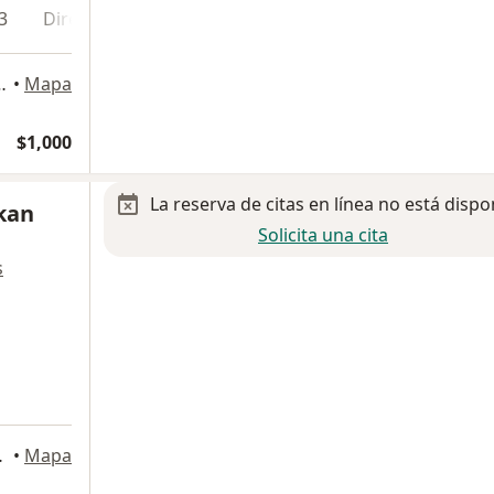
3
Dirección 4
En línea
, Jardines de San Manuel, Puebla
•
Mapa
$1,000
La reserva de citas en línea no está dispo
kan
Solicita una cita
s
lito, Puebla, Pue., Puebla
•
Mapa