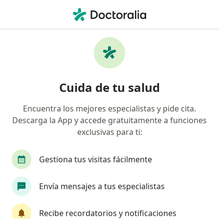
Men
Síndrome Metabólico • Puebla, MX
Filtros
• 1
Seguro
Mapa
Especialistas en Síndrome metabólico en
Cuida de tu salud
Puebla
Encuentra los mejores especialistas y pide cita.
Descarga la App y accede gratuitamente a funciones
¿Qué especialidad estás buscando?
exclusivas para ti:
Médico general
Nutriólogo clínico
Nutric
Gestiona tus visitas fácilmente
Envía mensajes a tus especialistas
Recibe recordatorios y notificaciones