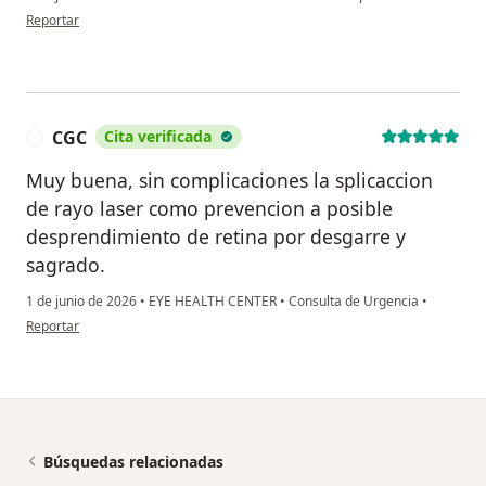
en opinión del usuario LAURA MALDONADO SANCHEZ
Reportar
CGC
Cita verificada
C
Muy buena, sin complicaciones la splicaccion
de rayo laser como prevencion a posible
desprendimiento de retina por desgarre y
sagrado.
1 de junio de 2026
•
EYE HEALTH CENTER
•
Consulta de Urgencia
•
en opinión del usuario CGC
Reportar
Búsquedas relacionadas