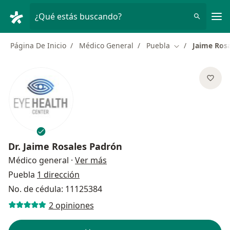
Men
¿Qué estás buscando?
Página De Inicio
Médico General
Puebla
Jaime Ros
Cambiar de ciu
Dr.
Jaime Rosales Padrón
sobre las especializaciones
Médico general
·
Ver más
Puebla
1 dirección
No. de cédula: 11125384
2 opiniones