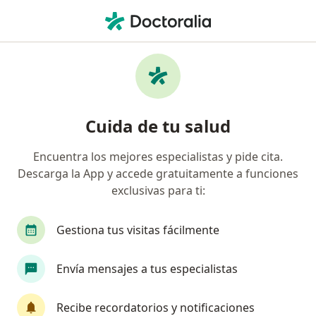
Men
Síndrome De Apnea Obstructiva Del Sueño • Puebla, MX
Filtros
• 1
Seguro
Mapa
Especialistas en Síndrome de apnea
Cuida de tu salud
obstructiva del sueño en Puebla
Encuentra los mejores especialistas y pide cita.
Descarga la App y accede gratuitamente a funciones
¿Qué especialidad estás buscando?
exclusivas para ti:
Neumólogo
Médico general
Internista
Gestiona tus visitas fácilmente
Envía mensajes a tus especialistas
Recibe recordatorios y notificaciones