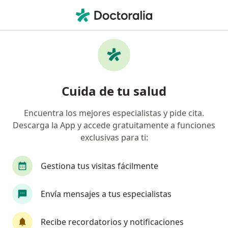
Men
Enfermedad De Von Willebrand • Puebla, MX
Filtros
• 1
Seguro
Mapa
Especialistas en Enfermedad de von
Cuida de tu salud
Willebrand en Puebla
Encuentra los mejores especialistas y pide cita.
Descarga la App y accede gratuitamente a funciones
¿Qué especialidad estás buscando?
exclusivas para ti:
Hematólogo
Médico general
Internista
Gestiona tus visitas fácilmente
Envía mensajes a tus especialistas
Recibe recordatorios y notificaciones