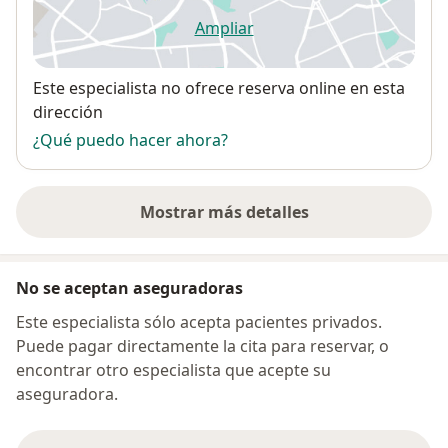
Ampliar
se abre en una nueva pestañ
Disponibilidad
Este especialista no ofrece reserva online en esta
dirección
¿Qué puedo hacer ahora?
Mostrar más detalles
sobre la dirección
No se aceptan aseguradoras
Este especialista sólo acepta pacientes privados.
Puede pagar directamente la cita para reservar, o
encontrar otro especialista que acepte su
aseguradora.