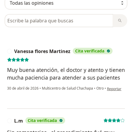
Busca en opiniones
Vanessa flores Martinez
Cita verificada
V
Muy buena atención, el doctor y atento y tienen
mucha paciencia para atender a sus pacientes
en opinión del 
30 de abril de 2026
•
Multicentro de Salud Chachapa
•
Otro
•
Reportar
L.m
Cita verificada
L