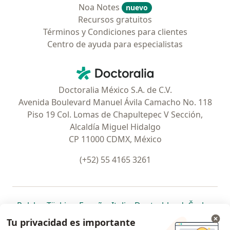
Noa Notes
nuevo
Recursos gratuitos
Términos y Condiciones para clientes
Centro de ayuda para especialistas
Contacto
Doctoralia - Página de inicio
Doctoralia México S.A. de C.V.
Avenida Boulevard Manuel Ávila Camacho No. 118
Piso 19 Col. Lomas de Chapultepec V Sección,
Alcaldía Miguel Hidalgo
CP 11000 CDMX, México
(+52) 55 4165 3261
se abre en una nueva pestaña
se abre en una nueva pestaña
se abre en una nueva pestaña
se abre en una nueva pes
se abre en 
se a
Polska
,
Türkiye
,
España
,
Italia
,
Deutschland
,
Česko
,
se abre en una nueva pestaña
se abre en una nueva pestaña
se abre en una nueva pestaña
se abre en una nueva p
se abre en 
se abr
Portugal
,
México
,
Chile
,
Brasil
,
Argentina
,
Perú
,
Tu privacidad es importante
se abre en una nueva pe