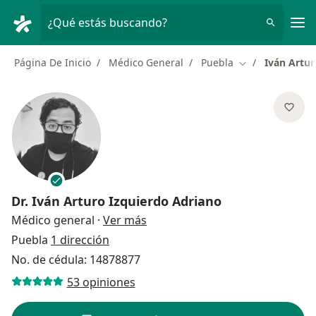
Men
¿Qué estás buscando?
Página De Inicio
Médico General
Puebla
Iván Artur
Cambiar de ciu
Dr.
Iván Arturo Izquierdo Adriano
sobre las especializaciones
Médico general
·
Ver más
Puebla
1 dirección
No. de cédula: 14878877
53 opiniones