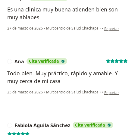
Es una clinica muy buena atienden bien son
muy ablabes
en opinión del usu
27 de marzo de 2026
•
Multicentro de Salud Chachapa
•
•
Reportar
Ana
Cita verificada
A
Todo bien. Muy práctico, rápido y amable. Y
muy cerca de mi casa
en opinión del usu
25 de marzo de 2026
•
Multicentro de Salud Chachapa
•
•
Reportar
Fabiola Aguila Sánchez
Cita verificada
F