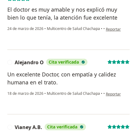
El doctor es muy amable y nos explicó muy
bien lo que tenía, la atención fue excelente
en opinión del usu
24 de marzo de 2026
•
Multicentro de Salud Chachapa
•
•
Reportar
Alejandro O
Cita verificada
A
Un excelente Doctor, con empatía y calidez
humana en el trato.
en opinión del usu
18 de marzo de 2026
•
Multicentro de Salud Chachapa
•
•
Reportar
Vianey A.B.
Cita verificada
V