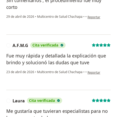
Sin comentarios , el procedimiento fué muy
corto
en opinión del usuar
29 de abril de 2026
•
Multicentro de Salud Chachapa
•
•
Reportar
A.F.M.G
Cita verificada
A
Fue muy rápida y detallada la explicación que
brindo y solucionó las dudas que tuve
en opinión del usuar
23 de abril de 2026
•
Multicentro de Salud Chachapa
•
•
Reportar
Laura
Cita verificada
L
Me gustaría que tuvieran especialistas para no