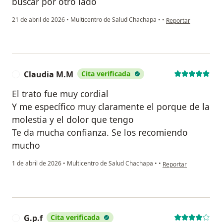
buscar por otro lado
en opinión del usuar
21 de abril de 2026
•
Multicentro de Salud Chachapa
•
•
Reportar
Claudia M.M
Cita verificada
C
El trato fue muy cordial
Y me específico muy claramente el porque de la
molestia y el dolor que tengo
Te da mucha confianza. Se los recomiendo
mucho
en opinión del usuar
1 de abril de 2026
•
Multicentro de Salud Chachapa
•
•
Reportar
G.p.f
Cita verificada
G