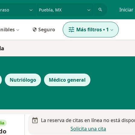
dad, enfermedad o nombre
p. ej. Guadalajara
Iniciar
nibles
Seguro
Más filtros
•
1
la
Nutriólogo
Médico general
La reserva de citas en línea no está dispo
ia
Solicita una cita
ndo