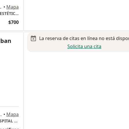
z Pontón 623, Puebla
•
Mapa
BARIDERM PUEBLA - CLÍNICA DE MEDICINA ESTÉTICA Y BARIATRÍA CLÍNICA
$700
La reserva de citas en línea no está dispo
eban
Solicita una cita
 San Manuel, Puebla. Puebla, Puebla
•
Mapa
TORRES MEDICAS 3 CONSULTORIO 310 / HOSPITAL FIFTY DOCTORS