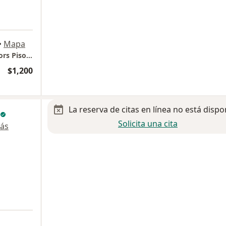
•
Mapa
Torres Médicas Angelópolis Torre 2: 50 Doctors Piso 14 Consultorio 1401 - Nutrióloga Ana Ramírez
$1,200
La reserva de citas en línea no está dispo
Solicita una cita
ás