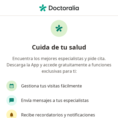
Men
Dermatitis Atópica • Puebla, MX
Filtros
• 1
Seguro
Mapa
Especialistas en Dermatitis atópica en
Cuida de tu salud
Puebla
Encuentra los mejores especialistas y pide cita.
Descarga la App y accede gratuitamente a funciones
¿Qué especialidad estás buscando?
exclusivas para ti:
Pediatra
Dermatólogo
Alergólogo
Mé
Gestiona tus visitas fácilmente
Envía mensajes a tus especialistas
Recibe recordatorios y notificaciones