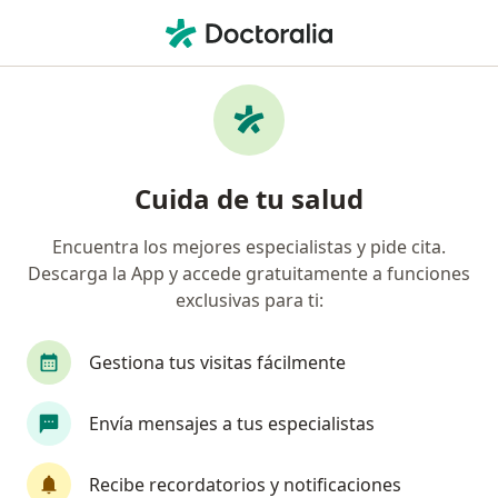
Men
Arterioesclerosis • Puebla, MX
Filtros
• 1
Seguro
Mapa
Especialistas en Arterioesclerosis en Puebla
Cuida de tu salud
Encuentra los mejores especialistas y pide cita.
¿Qué especialidad estás buscando?
Descarga la App y accede gratuitamente a funciones
Médico general
Angiólogo
Alergólogo
exclusivas para ti:
Gestiona tus visitas fácilmente
Envía mensajes a tus especialistas
Recibe recordatorios y notificaciones