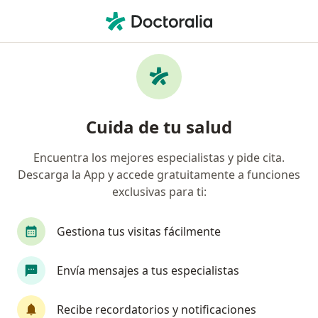
Men
Hiperlipidemia • Puebla, MX
Filtros
• 1
Seguro
Mapa
Especialistas en Hiperlipidemia en Puebla
Cuida de tu salud
Encuentra los mejores especialistas y pide cita.
¿Qué especialidad estás buscando?
Descarga la App y accede gratuitamente a funciones
Nutriólogo clínico
Nutricionista
Médico g
exclusivas para ti:
Gestiona tus visitas fácilmente
Envía mensajes a tus especialistas
Recibe recordatorios y notificaciones