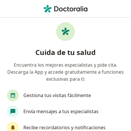
Men
Coagulopatía • Puebla, MX
Filtros
• 1
Seguro
Mapa
Especialistas en Coagulopatía en Puebla
Cuida de tu salud
Encuentra los mejores especialistas y pide cita.
¿Qué especialidad estás buscando?
Descarga la App y accede gratuitamente a funciones
Hematólogo
Pediatra
Cardiólogo
Cir
exclusivas para ti:
Gestiona tus visitas fácilmente
Envía mensajes a tus especialistas
Recibe recordatorios y notificaciones