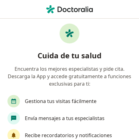
Men
Leucemia Mielógena Crónica Lmc • Puebla, MX
Filtros
• 1
Seguro
Mapa
Especialistas en Leucemia mielógena
Cuida de tu salud
crónica (LMC) en Puebla
Encuentra los mejores especialistas y pide cita.
Descarga la App y accede gratuitamente a funciones
¿Qué especialidad estás buscando?
exclusivas para ti:
Hematólogo
Internista
Médico general
Gestiona tus visitas fácilmente
Envía mensajes a tus especialistas
Recibe recordatorios y notificaciones