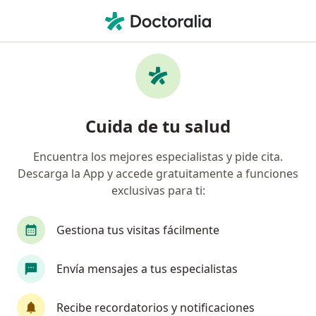
Men
Síndrome Metabólico • Amozoc, Puebla
Filtros
• 1
Mapa
Especialistas en Síndrome metabólico en
Cuida de tu salud
Amozoc
Encuentra los mejores especialistas y pide cita.
Descarga la App y accede gratuitamente a funciones
¿Qué especialidad estás buscando?
exclusivas para ti:
Médico general
Internista
Nutricionista
Gestiona tus visitas fácilmente
Envía mensajes a tus especialistas
Recibe recordatorios y notificaciones