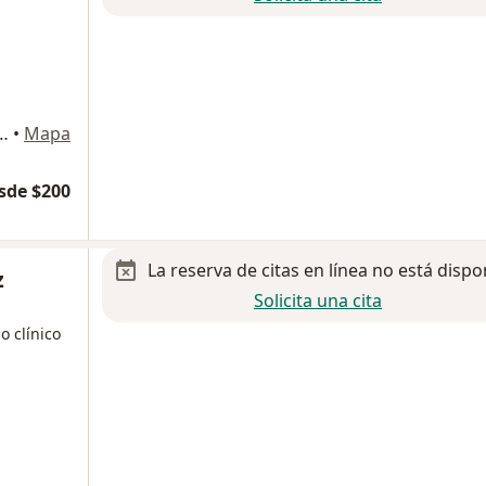
4 colonia casa blanca, Puebla
•
Mapa
sde $200
La reserva de citas en línea no está dispo
z
Solicita una cita
o clínico