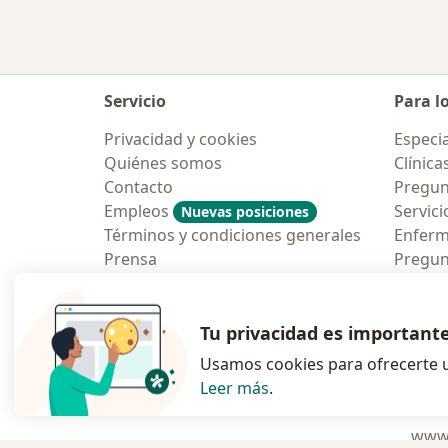
Servicio
Para l
Privacidad y cookies
Especia
Quiénes somos
Clínica
Contacto
Pregun
Empleos
Servici
Nuevas posiciones
Términos y condiciones generales
Enfer
Prensa
Pregun
Aplicac
Blog p
Tu privacidad es important
Usamos cookies para ofrecerte u
Leer más
.
se abre en una n
se abre 
s
Polska
,
Türkiye
,
España
,
www.