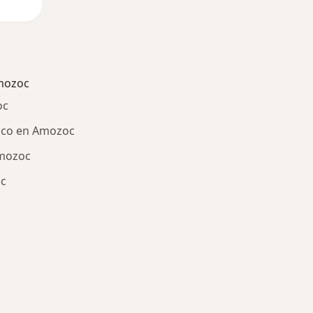
mozoc
oc
fico en Amozoc
Amozoc
oc
ría: Otras enfermedades en Amozoc