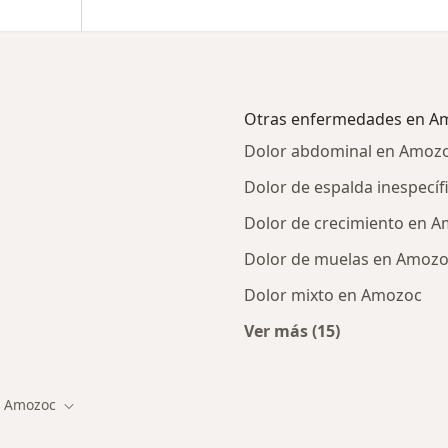
Otras enfermedades en A
Dolor abdominal en Amoz
Dolor de espalda inespecí
Dolor de crecimiento en 
Dolor de muelas en Amoz
Dolor mixto en Amozoc
Ver más (15)
ercanas a Amozoc
Más en esta catego
Amozoc
biar de ciudad
Cambiar de ciudad