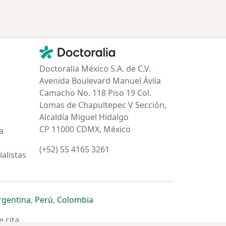
Contacto
Doctoralia - Página de inicio
Doctoralia México S.A. de C.V.
Avenida Boulevard Manuel Ávila
Camacho No. 118 Piso 19 Col.
Lomas de Chapultepec V Sección,
Alcaldía Miguel Hidalgo
CP 11000 CDMX, México
a
(+52) 55 4165 3261
alistas
estaña
 nueva pestaña
n una nueva pestaña
 abre en una nueva pestaña
se abre en una nueva pestaña
se abre en una nueva pestaña
se abre en una nueva pestaña
rgentina
,
Perú
,
Colombia
 cita