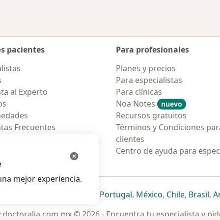
os pacientes
Para profesionales
listas
Planes y precios
s
Para especialistas
ta al Experto
Para clínicas
os
Noa Notes
nuevo
medades
Recursos gratuitos
tas Frecuentes
Términos y Condiciones par
ión para móvil
clientes
ara pacientes
Centro de ayuda para especi
e
na mejor experiencia.
ueva pestaña
en una nueva pestaña
e abre en una nueva pestaña
se abre en una nueva pestaña
se abre en una nueva pestaña
se abre en una nueva pestaña
se abre en una nueva p
se abre en una
se abre e
se
Italia
,
Deutschland
,
Česko
,
Portugal
,
México
,
Chile
,
Brasil
,
A
doctoralia.com.mx © 2026 - Encuentra tu especialista y pide