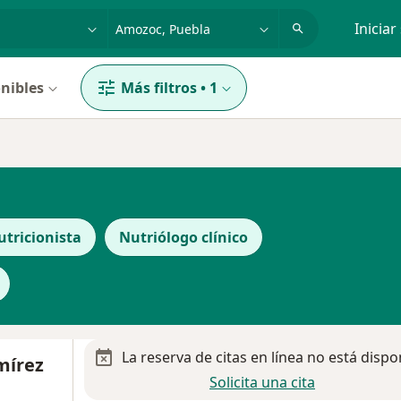
dad, enfermedad o nombre
p. ej. Guadalajara
Iniciar
nibles
Más filtros
•
1
utricionista
Nutriólogo clínico
La reserva de citas en línea no está dispo
amírez
Solicita una cita