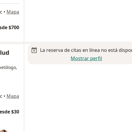
c
•
Mapa
sde $700
La reserva de citas en línea no está dispo
alud
Mostrar perfil
betólogo,
c
•
Mapa
esde $30