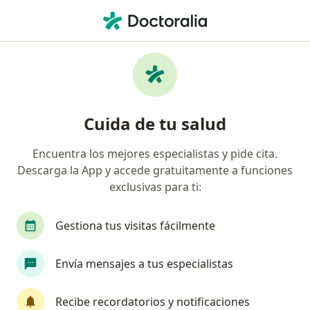
Men
Diabetes • Atlixco, Puebla
Filtros
• 1
Mapa
Especialistas en Diabetes en Atlixco
Cuida de tu salud
Encuentra los mejores especialistas y pide cita.
¿Qué especialidad estás buscando?
Descarga la App y accede gratuitamente a funciones
Médico general
Nutriólogo clínico
Cardió
exclusivas para ti:
Gestiona tus visitas fácilmente
Envía mensajes a tus especialistas
Recibe recordatorios y notificaciones