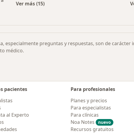
ra
Ver más (15)
V
Más en esta categoría: Otras enfermedades
 de Eisenmenger por ciudad
ia, especialmente preguntas y respuestas, son de carácter 
to médico.
os pacientes
Para profesionales
listas
Planes y precios
s
Para especialistas
ta al Experto
Para clínicas
os
Noa Notes
nuevo
medades
Recursos gratuitos