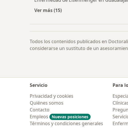
Enfermedad de Eisenmenger en Guadalaja
Ver más (15)
Más en esta categoría: Enfermedad
Todos los contenidos publicados en Doctoral
considerarse un sustituto de un asesoramien
Servicio
Para l
Privacidad y cookies
Especia
Quiénes somos
Clínica
Contacto
Pregun
Empleos
Servici
Nuevas posiciones
Términos y condiciones generales
Enfer