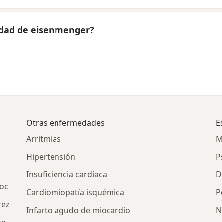
edad de eisenmenger?
Otras enfermedades
E
Arritmias
M
Hipertensión
P
Insuficiencia cardíaca
D
oc
Cardiomiopatía isquémica
P
rez
Infarto agudo de miocardio
N