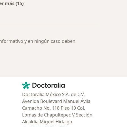
er más (15)
Más en esta categoría: Especialistas más solicitados
informativo y en ningún caso deben
Contacto
Doctoralia - Página de inicio
Doctoralia México S.A. de C.V.
Avenida Boulevard Manuel Ávila
Camacho No. 118 Piso 19 Col.
Lomas de Chapultepec V Sección,
Alcaldía Miguel Hidalgo