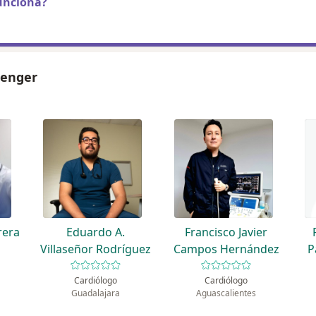
unciona?
menger
rera
Eduardo A.
Francisco Javier
Villaseñor Rodríguez
Campos Hernández
P
Cardiólogo
Cardiólogo
Guadalajara
Aguascalientes