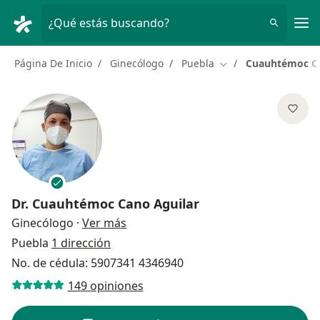
Men
¿Qué estás buscando?
Página De Inicio
Ginecólogo
Puebla
Cuauhtémoc Ca
Cambiar de ciudad
Dr.
Cuauhtémoc Cano Aguilar
sobre las especializaciones
Ginecólogo
·
Ver más
Puebla
1 dirección
No. de cédula: 5907341 4346940
149 opiniones