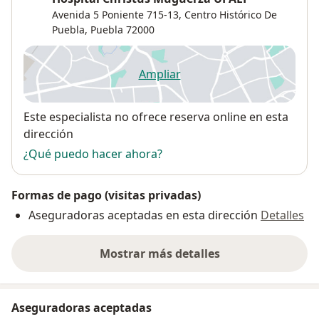
Avenida 5 Poniente 715-13,
Centro Histórico De
Puebla
,
Puebla
72000
Ampliar
se abre en una nueva pestañ
Disponibilidad
Este especialista no ofrece reserva online en esta
dirección
¿Qué puedo hacer ahora?
Formas de pago (visitas privadas)
Aseguradoras aceptadas en esta dirección
Detalles
Mostrar más detalles
sobre la dirección
Aseguradoras aceptadas