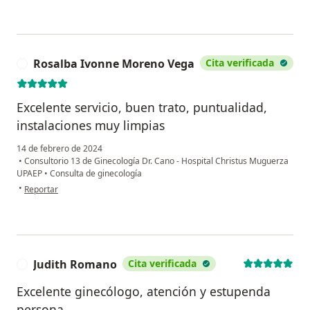
Rosalba Ivonne Moreno Vega
Cita verificada
R
Excelente servicio, buen trato, puntualidad,
instalaciones muy limpias
14 de febrero de 2024
•
Consultorio 13 de Ginecología Dr. Cano - Hospital Christus Muguerza
UPAEP
•
Consulta de ginecología
en opinión del usuario Rosalba Ivonne Moreno Vega
•
Reportar
Judith Romano
Cita verificada
J
Excelente ginecólogo, atención y estupenda
persona