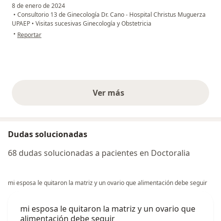
8 de enero de 2024
•
Consultorio 13 de Ginecología Dr. Cano - Hospital Christus Muguerza
UPAEP
•
Visitas sucesivas Ginecología y Obstetricia
en opinión del usuario Carina
•
Reportar
Ver más
opiniones anteriores
Dudas solucionadas
68 dudas solucionadas a pacientes en Doctoralia
mi esposa le quitaron la matriz y un ovario que alimentación debe seguir
mi esposa le quitaron la matriz y un ovario que
alimentación debe seguir