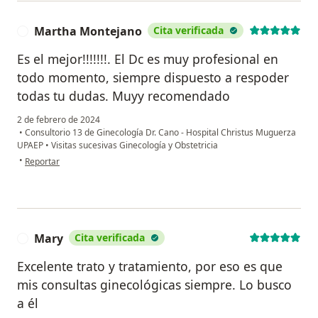
Martha Montejano
Cita verificada
M
Es el mejor!!!!!!!. El Dc es muy profesional en
todo momento, siempre dispuesto a respoder
todas tu dudas. Muyy recomendado
2 de febrero de 2024
•
Consultorio 13 de Ginecología Dr. Cano - Hospital Christus Muguerza
UPAEP
•
Visitas sucesivas Ginecología y Obstetricia
en opinión del usuario Martha Montejano
•
Reportar
Mary
Cita verificada
M
Excelente trato y tratamiento, por eso es que
mis consultas ginecológicas siempre. Lo busco
a él