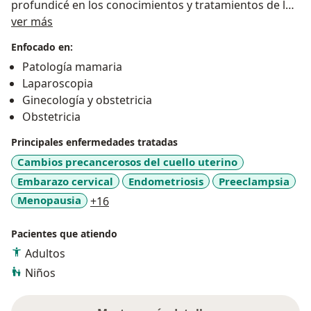
profundicé en los conocimientos y tratamientos de las
Sobre mí
diferentes patologías mamarias que aquejan a las
ver más
mujeres y también obtuve experiencia y
Enfocado en:
conocimientos en cirugía de mínima invasión
Patología mamaria
(laparoscópica)
Laparoscopia
Tengo 15 años de experiencia y Dios me ha permitido
Ginecología y obstetricia
ayudar a muchas pacientes y bebés, siempre doy lo
Obstetricia
mejor de mi y mis valores y ética me han llevado a ser
un referente en la ciudad de Puebla.
Principales enfermedades tratadas
Cambios precancerosos del cuello uterino
Embarazo cervical
Endometriosis
Preeclampsia
a11y_sr_more_diseases
Menopausia
+16
Pacientes que atiendo
Adultos
Niños