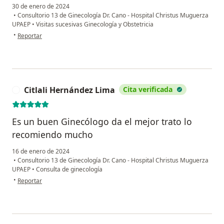
30 de enero de 2024
•
Consultorio 13 de Ginecología Dr. Cano - Hospital Christus Muguerza
UPAEP
•
Visitas sucesivas Ginecología y Obstetricia
en opinión del usuario Mary
•
Reportar
Citlali Hernández Lima
Cita verificada
C
Es un buen Ginecólogo da el mejor trato lo
recomiendo mucho
16 de enero de 2024
•
Consultorio 13 de Ginecología Dr. Cano - Hospital Christus Muguerza
UPAEP
•
Consulta de ginecología
en opinión del usuario Citlali Hernández Lima
•
Reportar