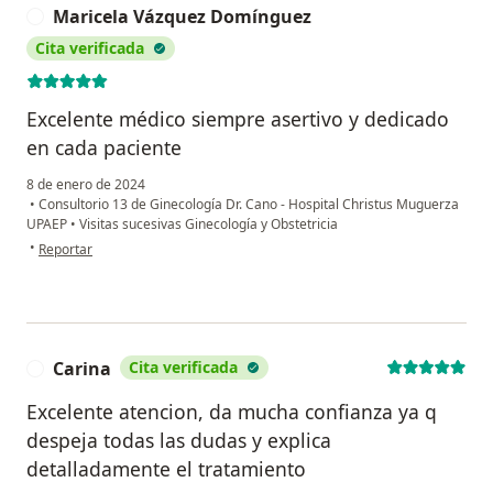
Maricela Vázquez Domínguez
M
Cita verificada
Excelente médico siempre asertivo y dedicado
en cada paciente
8 de enero de 2024
•
Consultorio 13 de Ginecología Dr. Cano - Hospital Christus Muguerza
UPAEP
•
Visitas sucesivas Ginecología y Obstetricia
en opinión del usuario Maricela Vázquez Domínguez
•
Reportar
Carina
Cita verificada
C
Excelente atencion, da mucha confianza ya q
despeja todas las dudas y explica
detalladamente el tratamiento