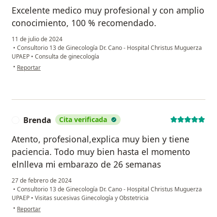
Excelente medico muy profesional y con amplio
conocimiento, 100 % recomendado.
11 de julio de 2024
•
Consultorio 13 de Ginecología Dr. Cano - Hospital Christus Muguerza
UPAEP
•
Consulta de ginecología
en opinión del usuario psicóloga
•
Reportar
Brenda
Cita verificada
B
Atento, profesional,explica muy bien y tiene
paciencia. Todo muy bien hasta el momento
elnlleva mi embarazo de 26 semanas
27 de febrero de 2024
•
Consultorio 13 de Ginecología Dr. Cano - Hospital Christus Muguerza
UPAEP
•
Visitas sucesivas Ginecología y Obstetricia
en opinión del usuario Brenda
•
Reportar