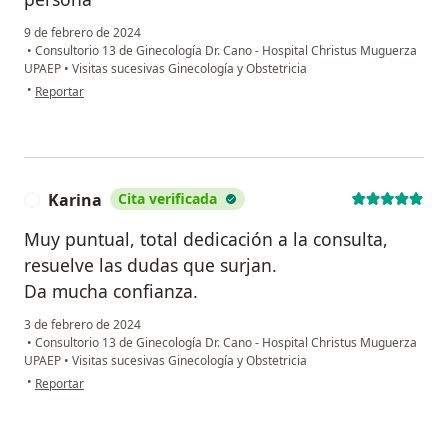
9 de febrero de 2024
•
Consultorio 13 de Ginecología Dr. Cano - Hospital Christus Muguerza
UPAEP
•
Visitas sucesivas Ginecología y Obstetricia
en opinión del usuario Judith Romano
•
Reportar
Karina
Cita verificada
K
Muy puntual, total dedicación a la consulta,
resuelve las dudas que surjan.
Da mucha confianza.
3 de febrero de 2024
•
Consultorio 13 de Ginecología Dr. Cano - Hospital Christus Muguerza
UPAEP
•
Visitas sucesivas Ginecología y Obstetricia
en opinión del usuario Karina
•
Reportar