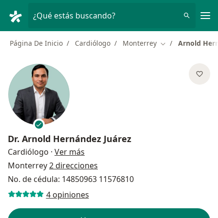
Men
¿Qué estás buscando?
Página De Inicio
Cardiólogo
Monterrey
Arnold Her
Cambiar de ciud
Dr.
Arnold Hernández Juárez
sobre las especializaciones
Cardiólogo
·
Ver más
Monterrey
2 direcciones
No. de cédula: 14850963 11576810
4 opiniones