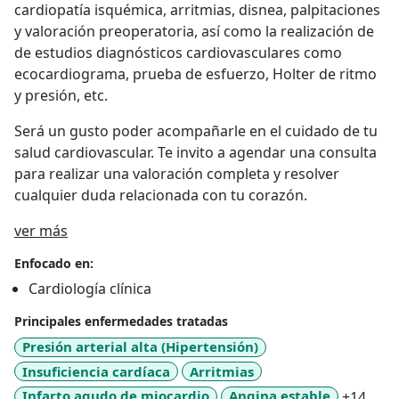
cardiopatía isquémica, arritmias, disnea, palpitaciones
y valoración preoperatoria, así como la realización de
de estudios diagnósticos cardiovasculares como
ecocardiograma, prueba de esfuerzo, Holter de ritmo
y presión, etc.
Será un gusto poder acompañarle en el cuidado de tu
salud cardiovascular. Te invito a agendar una consulta
para realizar una valoración completa y resolver
cualquier duda relacionada con tu corazón.
Sobre mí
ver más
Enfocado en:
Cardiología clínica
Principales enfermedades tratadas
Presión arterial alta (Hipertensión)
Insuficiencia cardíaca
Arritmias
a11y
Infarto agudo de miocardio
Angina estable
+14