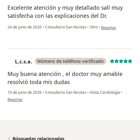
Excelente atención y muy detallado salí muy
satisfecha con las explicaciones del Dr.
en opinión del usuario
24 de junio de 2026
•
Consultorio San Nicolas
•
Otro
•
Reportar
L.c.s.a.
Número de teléfono verificado
L
Muy buena atención , el doctor muy amable
resolvió toda mis dudas
10 de junio de 2026
•
Consultorio San Nicolas
•
Visita Cardiología
•
en opinión del usuario L.c.s.a.
Reportar
Búsquedas relacionadas