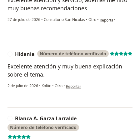
Excelente atención y servicio, además me hizo
muy buenas recomendaciones
en opinión del usuario 
27 de julio de 2026
•
Consultorio San Nicolas
•
Otro
•
Reportar
Hidania
Número de teléfono verificado
H
Excelente atención y muy buena explicación
sobre el tema.
en opinión del usuario Hidania
2 de julio de 2026
•
Koltin
•
Otro
•
Reportar
Blanca A. Garza Larralde
B
Número de teléfono verificado