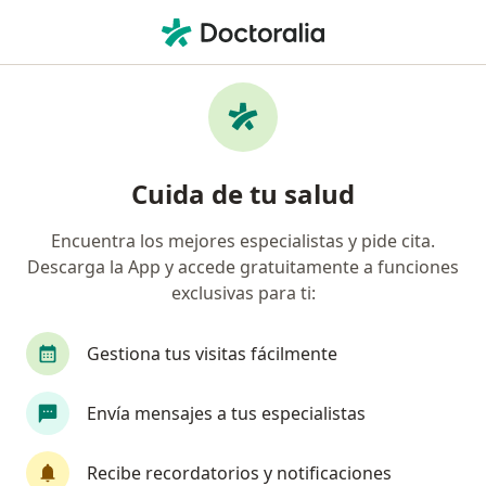
Men
Cardiólogo • Mitras Centro, Monterrey, Nuevo Léon
Filtros
Seguro
Mapa
Cardiólogos en Mitras Centro, Monterrey
Cuida de tu salud
Encuentra los mejores especialistas y pide cita.
Descarga la App y accede gratuitamente a funciones
exclusivas para ti:
Gestiona tus visitas fácilmente
Destacado
Envía mensajes a tus especialistas
Dr. José Daniel Gámez Jiménez
·
Ver más
Cardiólogo
Recibe recordatorios y notificaciones
24 opiniones