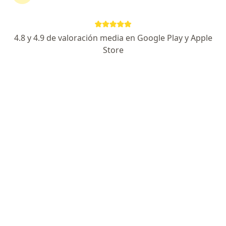
Dirección
En línea
4.8 y 4.9 de valoración media en Google Play y Apple
Store
Avenida Profesor Moisés Sáenz 1500, Monterrey
•
Mapa
CLIEMED Servicios Médicos de Alta Especialidad
Primera visita Cardiología
$1,200
Este especialista no ofrece reserva de cita en línea en esta dirección.
Solicita una cita