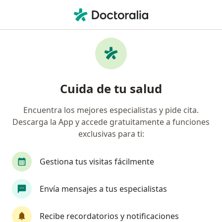
Men
Cardiopatía Hipertensiva • Monterrey, Nuevo Léon
Filtros
• 1
Seguro
Mapa
Especialistas en Cardiopatía hipertensiva en
Cuida de tu salud
Monterrey
Encuentra los mejores especialistas y pide cita.
Descarga la App y accede gratuitamente a funciones
¿Qué especialidad estás buscando?
exclusivas para ti:
Cardiólogo
Internista
Pediatra
Ciruj
Gestiona tus visitas fácilmente
Envía mensajes a tus especialistas
Recibe recordatorios y notificaciones