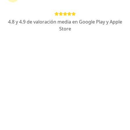
Agendar cita
Enviar mensaje
4.8 y 4.9 de valoración media en Google Play y Apple
Store
Especialista de confianza
Los pacientes vuelven a su consulta de forma
recurrente
Experiencia
Servicios y precios
Consultorios
Experiencia
2
Formación
Soy médico especialista en prevenir, diagnosticar y
tratar enfermedades del riñón.