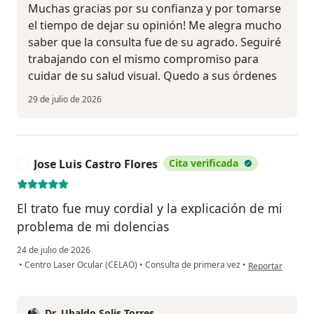
Muchas gracias por su confianza y por tomarse
el tiempo de dejar su opinión! Me alegra mucho
saber que la consulta fue de su agrado. Seguiré
trabajando con el mismo compromiso para
cuidar de su salud visual. Quedo a sus órdenes
29 de julio de 2026
Jose Luis Castro Flores
Cita verificada
J
El trato fue muy cordial y la explicación de mi
problema de mi dolencias
24 de julio de 2026
en opinión del us
•
Centro Laser Ocular (CELAO)
•
Consulta de primera vez
•
Reportar
Dr. Ubaldo Solis Torres