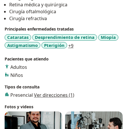
Retina médica y quirúrgica
Cirugía oftalmológica
Cirugía refractiva
Principales enfermedades tratadas
Cataratas
Desprendimiento de retina
Miopía
a11y_sr_more_diseases
Astigmatismo
Pterigión
+9
Pacientes que atiendo
Adultos
Niños
Tipos de consulta
Presencial
Ver direcciones (1)
Fotos y videos