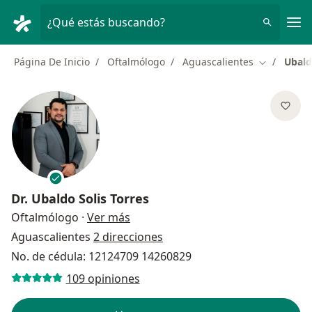
Men
¿Qué estás buscando?
Página De Inicio
Oftalmólogo
Aguascalientes
Ubald
Cambiar de
Dr.
Ubaldo Solis Torres
sobre las especializaciones
Oftalmólogo
·
Ver más
Aguascalientes
2 direcciones
No. de cédula: 12124709 14260829
109 opiniones