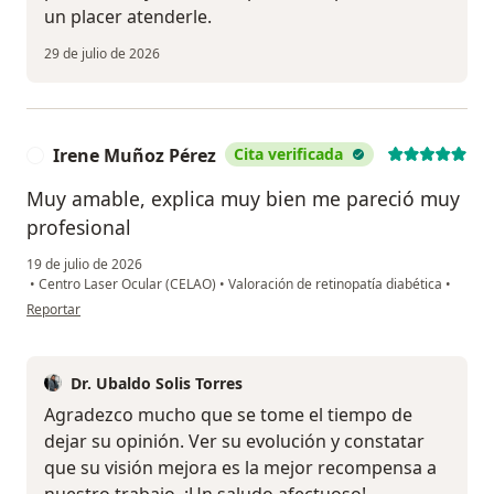
un placer atenderle.
29 de julio de 2026
Irene Muñoz Pérez
Cita verificada
I
Muy amable, explica muy bien me pareció muy
profesional
19 de julio de 2026
•
Centro Laser Ocular (CELAO)
•
Valoración de retinopatía diabética
•
en opinión del usuario Irene Muñoz Pérez
Reportar
Dr. Ubaldo Solis Torres
Agradezco mucho que se tome el tiempo de
dejar su opinión. Ver su evolución y constatar
que su visión mejora es la mejor recompensa a
nuestro trabajo. ¡Un saludo afectuoso!