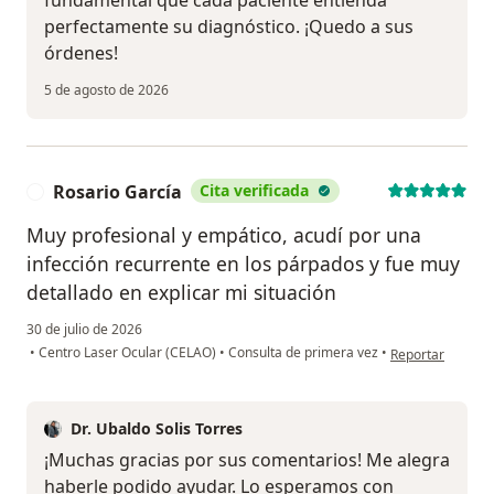
fundamental que cada paciente entienda
perfectamente su diagnóstico. ¡Quedo a sus
órdenes!
5 de agosto de 2026
Rosario García
Cita verificada
R
Muy profesional y empático, acudí por una
infección recurrente en los párpados y fue muy
detallado en explicar mi situación
30 de julio de 2026
en opinión del u
•
Centro Laser Ocular (CELAO)
•
Consulta de primera vez
•
Reportar
Dr. Ubaldo Solis Torres
¡Muchas gracias por sus comentarios! Me alegra
haberle podido ayudar. Lo esperamos con