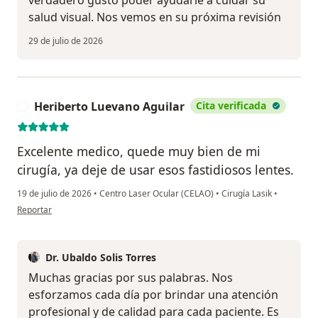
verdadero gusto poder ayudarle a cuidar su
salud visual. Nos vemos en su próxima revisión
29 de julio de 2026
Heriberto Luevano Aguilar
Cita verificada
H
Excelente medico, quede muy bien de mi
cirugía, ya deje de usar esos fastidiosos lentes.
19 de julio de 2026
•
Centro Laser Ocular (CELAO)
•
Cirugía Lasik
•
en opinión del usuario Heriberto Luevano Aguilar
Reportar
Dr. Ubaldo Solis Torres
Muchas gracias por sus palabras. Nos
esforzamos cada día por brindar una atención
profesional y de calidad para cada paciente. Es