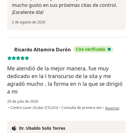
mucho gusto en sus próximas citas de control.
¡Excelente día!
3 de agosto de 2026
Ricardo Altamira Durón
Cita verificada
R
Me atendió de la mejor manera, fue muy
dedicado en la l transcurso de la sita y me
agradó mucho , la forma en n la que se dirigió
a mi
29 de julio de 2026
en opinión del u
•
Centro Laser Ocular (CELAO)
•
Consulta de primera vez
•
Reportar
Dr. Ubaldo Solis Torres