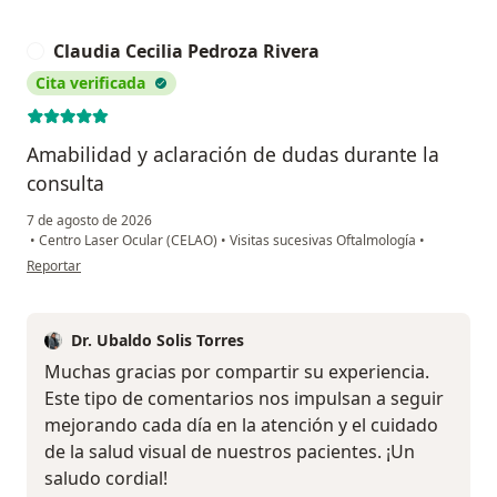
Claudia Cecilia Pedroza Rivera
C
Cita verificada
Amabilidad y aclaración de dudas durante la
consulta
7 de agosto de 2026
•
Centro Laser Ocular (CELAO)
•
Visitas sucesivas Oftalmología
•
en opinión del usuario Claudia Cecilia Pedroza Rivera
Reportar
Dr. Ubaldo Solis Torres
Muchas gracias por compartir su experiencia.
Este tipo de comentarios nos impulsan a seguir
mejorando cada día en la atención y el cuidado
de la salud visual de nuestros pacientes. ¡Un
saludo cordial!