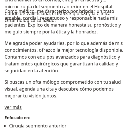
microcirugía del segmento anterior en el Hospital
Como médico, me caracterizo por brindar un trato
Conde de Valenciana, el IMSS Siglo XXI y la Clínica
amable, cordial, respetuoso y responsable hacia mis
Oftalmológica La Salud.
pacientes. Explico de manera honesta su pronóstico y
me guío siempre por la ética y la honradez.
Me agrada poder ayudarles, por lo que además de mis
conocimientos, ofrezco la mejor tecnología disponible.
Contamos con equipos avanzados para diagnóstico y
tratamientos quirúrgicos que garantizan la calidad y
seguridad en la atención.
Si buscas un oftalmólogo comprometido con tu salud
visual, agenda una cita y descubre cómo podemos
mejorar tu visión juntos.
Sobre mí
ver más
Enfocado en:
Cirugía segmento anterior