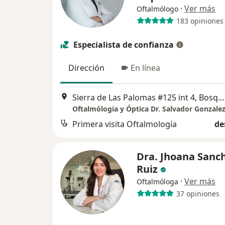
·
Ver más
Oftalmólogo
183 opiniones
Especialista de confianza
Dirección
En línea
Sierra de Las Palomas #125 int 4, Bosques del Prado Sur, Aguascalientes
Oftalmólogia y Óptica Dr. Salvador Gonzale
Primera visita Oftalmología
de
Dra. Jhoana Sanc
Ruiz
·
Ver más
Oftalmóloga
37 opiniones