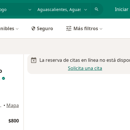
dad, enfermedad o nombre
p. ej. Guadalajara
Iniciar
nibles
Seguro
Más filtros
La reserva de citas en línea no está dispo
Solicita una cita
o
z
 de Alonso, Aguascalientes
•
Mapa
$800