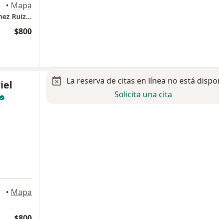
entes
•
Mapa
Consultorio Oftalmológico Dra Jhoana Sánchez Ruiz/ Hospital MAC Norte
$800
La reserva de citas en línea no está dispo
iel
Solicita una cita
lientes
•
Mapa
$800