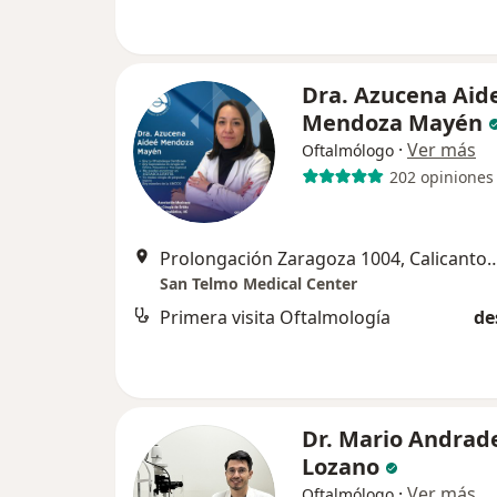
Dra. Azucena Aid
Mendoza Mayén
·
Ver más
Oftalmólogo
202 opiniones
Prolongación Zaragoza 1004, Calicantos I
San Telmo Medical Center
Primera visita Oftalmología
de
Dr. Mario Andrad
Lozano
·
Ver más
Oftalmólogo