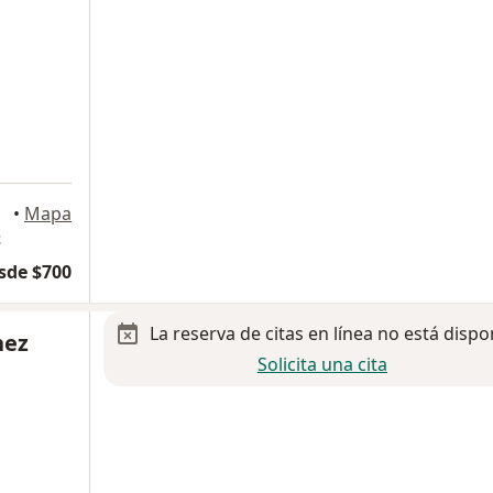
•
Mapa
z
sde $700
La reserva de citas en línea no está dispo
hez
Solicita una cita