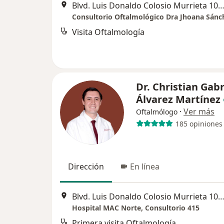
Blvd. Luis Donaldo Colosio Murrieta 106, Aguascali
Visita Oftalmología
Dr. Christian Gabr
Álvarez Martínez
·
Ver más
Oftalmólogo
185 opiniones
Dirección
En línea
Blvd. Luis Donaldo Colosio Murrieta 106, Lomas del Campestre II, Aguasca
Hospital MAC Norte, Consultorio 415
Primera visita Oftalmología