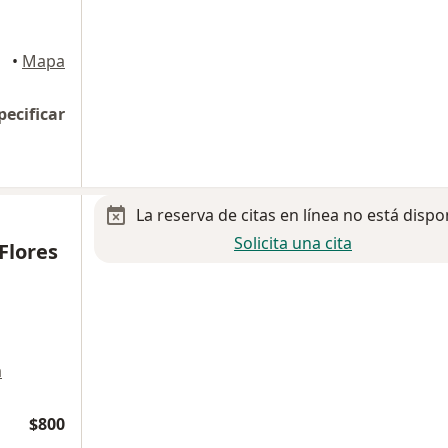
ientes
•
Mapa
pecificar
La reserva de citas en línea no está dispo
Solicita una cita
Flores
a
$800