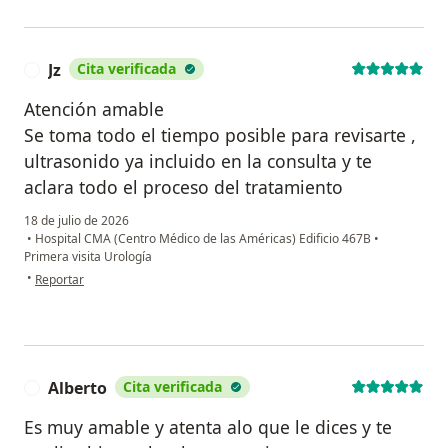
Jz
Cita verificada
J
Atención amable
Se toma todo el tiempo posible para revisarte ,
ultrasonido ya incluido en la consulta y te
aclara todo el proceso del tratamiento
18 de julio de 2026
•
Hospital CMA (Centro Médico de las Américas) Edificio 467B
•
Primera visita Urología
en opinión del usuario Jz
•
Reportar
Alberto
Cita verificada
A
Es muy amable y atenta alo que le dices y te