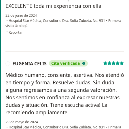
EXCELENTE toda mi experiencia con ella
22 de junio de 2024
•
Hospital StarMédica, Consultorio Dra. Sofía Zubieta. No. 931
•
Primera
visita Urología
en opinión del usuario Rebeca Yañez
•
Reportar
EUGENIA CELIS
Cita verificada
E
Médico humano, consiente, asertiva. Nos atendió
en tiempo y forma. Resuelve dudas. Sin duda
alguna regresamos a una segunda valoración.
Nos sentimos en confianza al expresar nuestras
dudas y situación. Tiene escucha activa! La
recomiendo ampliamente.
29 de mayo de 2024
•
Hospital StarMédica, Consultorio Dra. Sofía Zubieta. No. 931
•
Primera