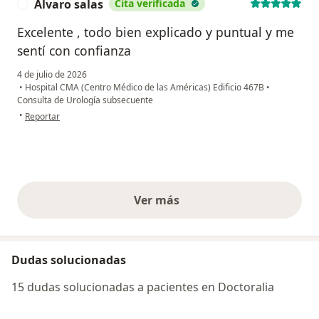
Álvaro salas
Cita verificada
Á
Excelente , todo bien explicado y puntual y me
sentí con confianza
4 de julio de 2026
•
Hospital CMA (Centro Médico de las Américas) Edificio 467B
•
Consulta de Urología subsecuente
en opinión del usuario Álvaro salas
•
Reportar
Ver más
opiniones anteriores
Dudas solucionadas
15 dudas solucionadas a pacientes en Doctoralia