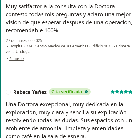
Muy satifactoria la consulta con la Doctora ,
contestó todas mis preguntas y aclaro una mejor
visión de que esperar despues de una operación,
recomendable 100%
27 de marzo de 2025
•
Hospital CMA (Centro Médico de las Américas) Edificio 467B
•
Primera
visita Urología
en opinión del usuario EMF
•
Reportar
Rebeca Yañez
Cita verificada
R
Una Doctora excepcional, muy dedicada en la
exploración, muy clara y sencilla su explicación
resolviendo todas las dudas. Sus espacios con un
ambiente de armonía, limpieza y amenidades
como café en la sala de espera.