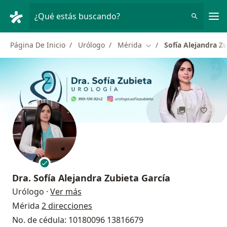
Men
¿Qué estás buscando?
Página De Inicio
Urólogo
Mérida
Sofía Alejandra Z
Cambiar de ciudad
Dra.
Sofía Alejandra Zubieta García
sobre las especializaciones
Urólogo
·
Ver más
Mérida
2 direcciones
No. de cédula: 10180096 13816679