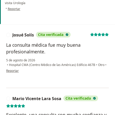
visita Urología
en opinión del usuario EUGENIA CELIS
•
Reportar
Josué Solís
Cita verificada
J
La consulta médica fue muy buena
profesionalmente.
5 de agosto de 2026
•
Hospital CMA (Centro Médico de las Américas) Edificio 467B
•
Otro
•
en opinión del usuario Josué Solís
Reportar
Mario Vicente Lara Sosa
Cita verificada
M
Excelente, una consulta con mucha confianza y