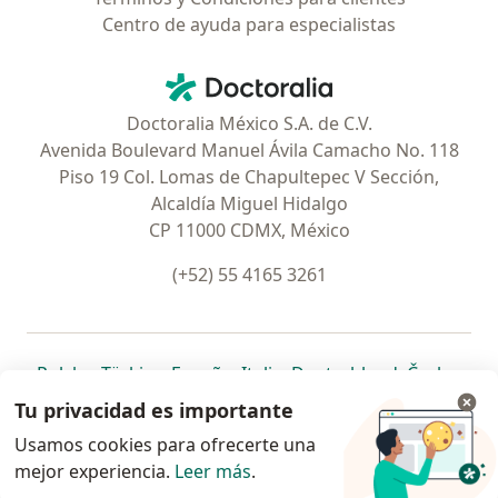
Centro de ayuda para especialistas
Contacto
Doctoralia - Página de inicio
Doctoralia México S.A. de C.V.
Avenida Boulevard Manuel Ávila Camacho No. 118
Piso 19 Col. Lomas de Chapultepec V Sección,
Alcaldía Miguel Hidalgo
CP 11000 CDMX, México
(+52) 55 4165 3261
se abre en una nueva pestaña
se abre en una nueva pestaña
se abre en una nueva pestaña
se abre en una nueva pes
se abre en 
se a
Polska
,
Türkiye
,
España
,
Italia
,
Deutschland
,
Česko
,
se abre en una nueva pestaña
se abre en una nueva pestaña
se abre en una nueva pestaña
se abre en una nueva p
se abre en 
se abr
Portugal
,
México
,
Chile
,
Brasil
,
Argentina
,
Perú
,
Tu privacidad es importante
se abre en una nueva pe
Colombia
Usamos cookies para ofrecerte una
mejor experiencia.
www.doctoralia.com.mx © 2026 - Encuentra tu
Leer más
.