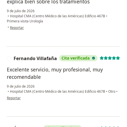
explica bien sobre los tratamientos
9 de julio de 2026
•
Hospital CMA (Centro Médico de las Américas) Edificio 467B
•
Primera visita Urología
en opinión del usuario Alberto
•
Reportar
Fernando Villafaña
Cita verificada
F
Excelente servicio, muy profesional, muy
recomendable
9 de julio de 2026
•
Hospital CMA (Centro Médico de las Américas) Edificio 467B
•
Otro
•
en opinión del usuario Fernando Villafaña
Reportar