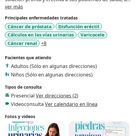
Sobre mí
mismo me encuentro comprometida a la prevención y
ver más
seguimiento de enfermedades urológicas.
Principales enfermedades tratadas
Cáncer de próstata
Disfunción eréctil
¿Qué hago? Soy experta en cirugía laparoscópica para
Cálculos en las vías urinarias
Varicocele
procesos benignos y onco-urológicos, cirugía
percutánea y endourológica para litiasis. Tratamiento
a11y_sr_more_diseases
Cáncer renal
+8
de disfunción eréctil, infertilidad masculina,
infecciones urinarias, enfermedades de transmisión
Pacientes que atiendo
sexual en varones, incontinencia urinaria y patologías
Adultos (Sólo en algunas direcciones)
prostáticas.
Niños (Sólo en algunas direcciones)
Tipos de consulta
Presencial
Ver direcciones (2)
Videoconsulta
Ver calendario en línea
Fotos y videos