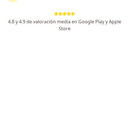
1155 opiniones
Experto en LITIASIS URINARIA (piedras).
4.8 y 4.9 de valoración media en Google Play y Apple
Graduado en el Hospital General de México, O.D.
Store
Lee los comentarios en mi página para decidirte.
Especialista de confianza
Calle 26 199, Mérida
•
Mapa
Hospital Star Médica Mérida
Acepta AXA Seguros
Primera visita Urología
Este especialista no ofrece reserva de cita en línea en esta dirección.
Solicita una cita