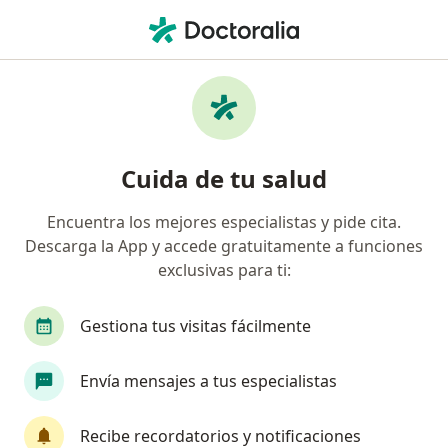
Men
Urólogo • Mérida, Yucatán
Filtros
Seguro:
AXA Seguros
Urólogos recomendados de AXA Seguros en
Cuida de tu salud
Mérida
Encuentra los mejores especialistas y pide cita.
Descarga la App y accede gratuitamente a funciones
exclusivas para ti:
Gestiona tus visitas fácilmente
Envía mensajes a tus especialistas
Destacado
Dr. José Aguilar Moreno
Recibe recordatorios y notificaciones
·
Ver más
Urólogo